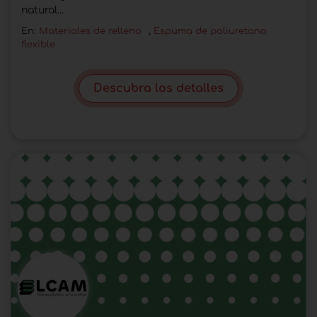
natural...
En:
Materiales de relleno
,
Espuma de poliuretano
flexible
Descubra los detalles