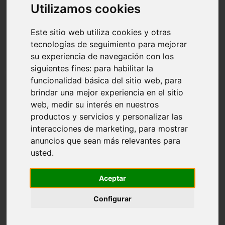
Utilizamos cookies
Este sitio web utiliza cookies y otras
tecnologías de seguimiento para mejorar
su experiencia de navegación con los
siguientes fines:
para habilitar la
funcionalidad básica del sitio web
,
para
Tejido hidrófugo impermeable para exterior,
brindar una mejor experiencia en el sitio
contract y náutica
web
,
medir su interés en nuestros
El tejido hidrófugo en exclusiva para Elcam se utiliza
productos y servicios y personalizar las
para toda la producción exterior, contract y...
interacciones de marketing
,
para mostrar
En:
Materiales de relleno
,
Transformadores para los
anuncios que sean más relevantes para
materiales de relleno
usted
.
Descubra los detalles
Aceptar
Configurar