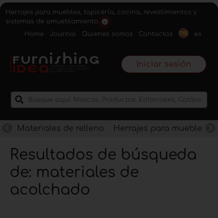
Herrajes para muebles, tapicería, cocina, revestimientos y
sistemas de amueblamiento.
Home
Journal
Quienes somos
Contactos
es
Iniciar sesión
Materiales de relleno
Herrajes para muebles
Resultados de búsqueda
de: materiales de
acolchado