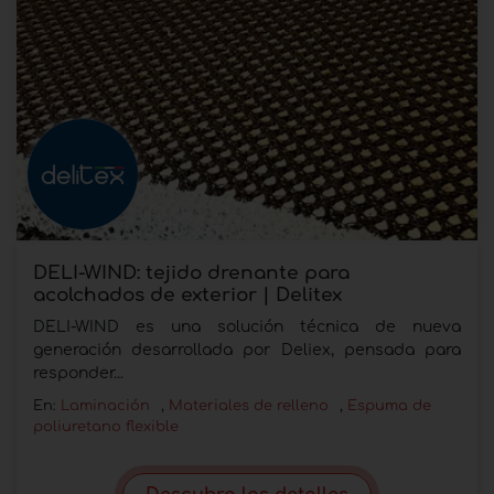
DELI-WIND: tejido drenante para
acolchados de exterior | Delitex
DELI-WIND es una solución técnica de nueva
generación desarrollada por Deliex, pensada para
responder...
En:
Laminación
,
Materiales de relleno
,
Espuma de
poliuretano flexible