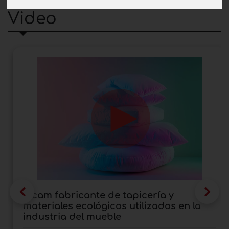
Video
Elcam fabricante de tapicería y
materiales ecológicos utilizados en la
industria del mueble