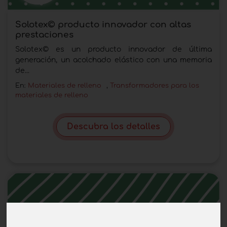
Solotex© producto innovador con altas
prestaciones
Solotex© es un producto innovador de última
generación, un acolchado elástico con una memoria
de...
En:
Materiales de relleno
,
Transformadores para los
materiales de relleno
Descubra los detalles