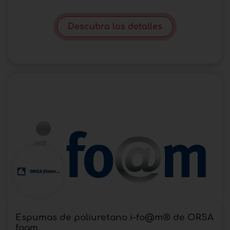
Descubra los detalles
Espumas de poliuretano i-fo@m® de ORSA
foam