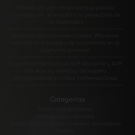
Materia 2.0: polo de excelencia para la
investigación, el estudio y la proyección de
los materiales
Electrodomésticos empotrables: Whirlpool
refuerza su estrategia de crecimiento en el
segmento premium
Superficies decorativas ALPI Microline y ALPI
Xilo Acacia: esencias de madera
reinterpretadas en clave contemporánea
Categorias
Materiales de relleno
Herrajes para muebles
Bordes para muebles y papeles decorativos
Cocina