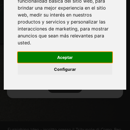
funcionalidad básica del sitio web
,
para
Mapa del sitio
brindar una mejor experiencia en el sitio
web
,
medir su interés en nuestros
productos y servicios y personalizar las
Manténgase al día
interacciones de marketing
,
para mostrar
anuncios que sean más relevantes para
No se pierda las últimas noticias del sector,
usted
.
las novedades de las empresas, los
productos, las tecnologías innovadoras y
Aceptar
las ferias. Suscríbase al boletín de noticias!
Configurar
SUSCRIBIR
Furnishing Idea - iscritta presso il Tribunale di Como, Reg.