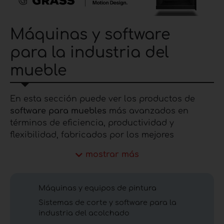
Máquinas y software
para la industria del
mueble
En esta sección puede ver los productos de
software para muebles
más avanzados en
términos de eficiencia, productividad y
flexibilidad, fabricados por los mejores
fabricantes de la industria del mueble. En
mostrar más
particular, puede explorar diferentes tipos de
sistemas tecnológicos de
máquinas de
procesamiento de muebles
, incluyendo
Máquinas y equipos de pintura
máquinas de pintura, software para el diseño de
Sistemas de corte y software para la
muebles,
máquinas de
embalaje
,
máquinas de
industria del acolchado
corte automático, máquinas de corte por láser,