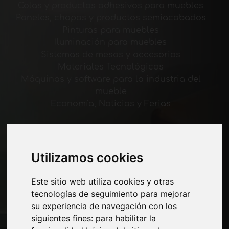
Colas y productos adhesivos para muebles
Paneles, chapas y productos semiacabados
Pinturas para muebles
Iluminación para muebles
Sistemas de mesas y accesorios
Materiales Tecnológicos
Máquinas y software para la industria del
mueble
Economía, Noticias y Ferias
Paginas
Quienes somos
Utilizamos cookies
Corte-comercial
Contactos
Este sitio web utiliza cookies y otras
Exposiciones
tecnologías de seguimiento para mejorar
Journal
su experiencia de navegación con los
Presentarte
siguientes fines:
para habilitar la
Privacidad