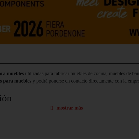
ara muebles
utilizadas para fabricar muebles de cocina, muebles de baño
es para muebles
y podrá ponerse en contacto directamente con la empres
ión
mostrar más
espacio y se distinguen por sus atractivos diseños, hasta el punto de ser
Las
persianas
son un elemento que puede añadir personalidad estética al
sibilidad.