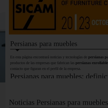
Persianas para muebles
En esta página encontrará noticias y tecnologías de
persianas p
productos de las empresas que fabrican las
persianas enrollabl
contacto que figuran en el perfil de la empresa.
Persianas para muebles: definic
Las
persianas para muebles
son ideales si se dispone de poco 
elementos de decoración sobre los que trabajar su creatividad. 
que no debe faltar funcionalidad y que garantizan la máxima acce
Noticias Persianas para muebles