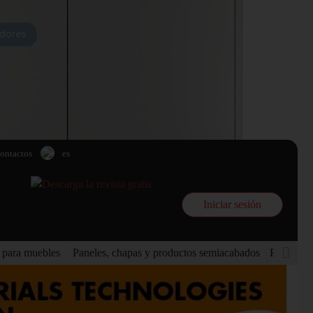
ontactos
es
Iniciar sesión
 para muebles
Paneles, chapas y productos semiacabados
Pinturas 