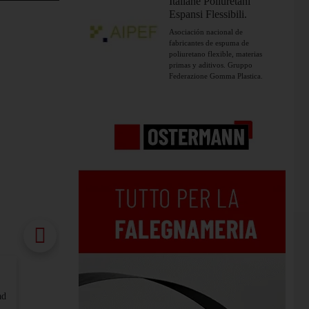
Italiane Poliuretani
Espansi Flessibili.
Asociación nacional de
fabricantes de espuma de
poliuretano flexible, materias
primas y aditivos. Gruppo
Federazione Gomma Plastica.
Colores de moda para interiorismo: l
ad
Nuevas oportunidades para expresar la propia crea