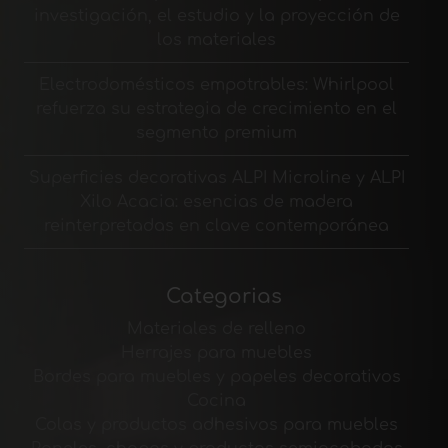
investigación, el estudio y la proyección de
los materiales
Electrodomésticos empotrables: Whirlpool
refuerza su estrategia de crecimiento en el
segmento premium
Superficies decorativas ALPI Microline y ALPI
Xilo Acacia: esencias de madera
reinterpretadas en clave contemporánea
Categorias
Materiales de relleno
Herrajes para muebles
Bordes para muebles y papeles decorativos
Cocina
Colas y productos adhesivos para muebles