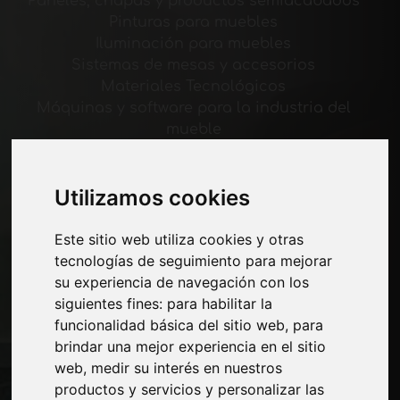
Paneles, chapas y productos semiacabados
Pinturas para muebles
Iluminación para muebles
Sistemas de mesas y accesorios
Materiales Tecnológicos
Máquinas y software para la industria del
mueble
Economía, Noticias y Ferias
Utilizamos cookies
Paginas
Quienes somos
Este sitio web utiliza cookies y otras
Corte-comercial
tecnologías de seguimiento para mejorar
Contactos
su experiencia de navegación con los
Exposiciones
siguientes fines:
para habilitar la
Journal
funcionalidad básica del sitio web
,
para
Presentarte
brindar una mejor experiencia en el sitio
Privacidad
web
,
medir su interés en nuestros
Mapa del sitio
productos y servicios y personalizar las