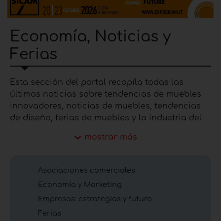
Economía, Noticias y
Ferias
Esta sección del portal recopila todas las
últimas noticias sobre tendencias de muebles
innovadores, noticias de muebles, tendencias
de diseño, ferias de muebles y la industria del
mueble. En particular, puede conocer la
mostrar más
tendencia económica del sector de muebles de
madera consultando los resultados estadísticos
sobre los valores de facturación y las
Asociaciones comerciales
exportaciones de Made in Italy. Además, gracias
Economía y Marketing
a Furnishing Idea puedes estar al día de las
Empresas: estrategias y futuro
novedades en cuanto a la suspensión o
apertura de nuevas ferias del mueble y del
Ferias