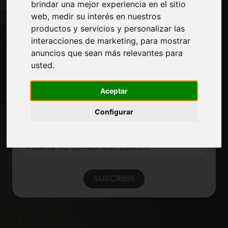
brindar una mejor experiencia en el sitio
Presentarte
web
,
medir su interés en nuestros
Privacidad
productos y servicios y personalizar las
Mapa del sitio
interacciones de marketing
,
para mostrar
anuncios que sean más relevantes para
usted
.
Manténgase al día
No se pierda las últimas noticias del sector,
Aceptar
las novedades de las empresas, los
Configurar
productos, las tecnologías innovadoras y
las ferias. Suscríbase al boletín de noticias!
SUSCRIBIR