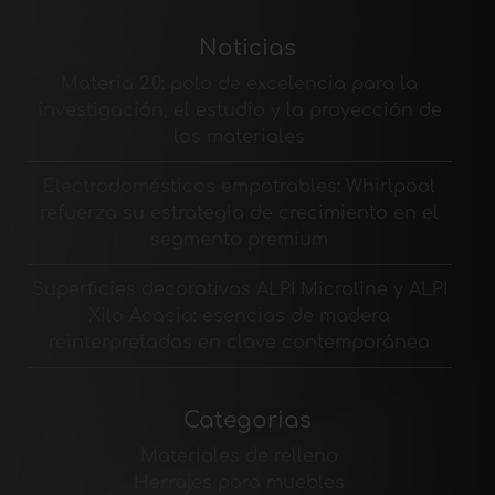
Noticias
Materia 2.0: polo de excelencia para la
investigación, el estudio y la proyección de
los materiales
Electrodomésticos empotrables: Whirlpool
refuerza su estrategia de crecimiento en el
segmento premium
Superficies decorativas ALPI Microline y ALPI
Xilo Acacia: esencias de madera
reinterpretadas en clave contemporánea
Categorias
Materiales de relleno
Herrajes para muebles