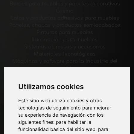
Bordes para muebles y papeles decorativos
Cocina
Colas y productos adhesivos para muebles
Paneles, chapas y productos semiacabados
Pinturas para muebles
Iluminación para muebles
Sistemas de mesas y accesorios
Materiales Tecnológicos
Máquinas y software para la industria del
mueble
Economía, Noticias y Ferias
Utilizamos cookies
Paginas
Este sitio web utiliza cookies y otras
Quienes somos
tecnologías de seguimiento para mejorar
Corte-comercial
su experiencia de navegación con los
Contactos
siguientes fines:
para habilitar la
Exposiciones
funcionalidad básica del sitio web
,
para
Journal