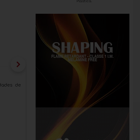
Plastica.
interzum forum italy 2026: dos jornada
y del mueble
idades de
A través de un intercambio de competencias y
networking
Categoria:
Ferias
Fecha de publicación:
10/06/2026
:
Interzum forum Italy - Koelnmesse GmbH