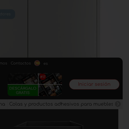
omos
Contactos
es
Iniciar sesión
na
Colas y productos adhesivos para muebles
Pan