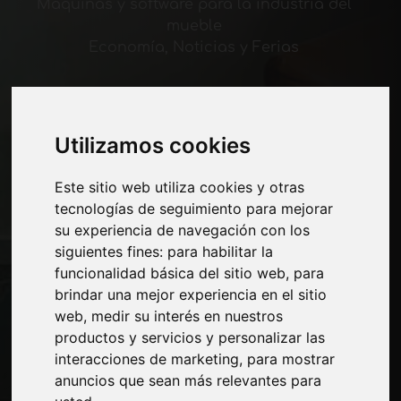
Máquinas y software para la industria del
mueble
Economía, Noticias y Ferias
Paginas
Quienes somos
Utilizamos cookies
Corte-comercial
Contactos
Este sitio web utiliza cookies y otras
Exposiciones
tecnologías de seguimiento para mejorar
Journal
su experiencia de navegación con los
Presentarte
siguientes fines:
para habilitar la
Privacidad
funcionalidad básica del sitio web
,
para
Mapa del sitio
brindar una mejor experiencia en el sitio
web
,
medir su interés en nuestros
productos y servicios y personalizar las
Manténgase al día
interacciones de marketing
,
para mostrar
anuncios que sean más relevantes para
No se pierda las últimas noticias del sector,