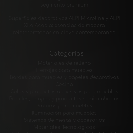
segmento premium
Superficies decorativas ALPI Microline y ALPI
Xilo Acacia: esencias de madera
reinterpretadas en clave contemporánea
Categorias
Materiales de relleno
Herrajes para muebles
Bordes para muebles y papeles decorativos
Cocina
Colas y productos adhesivos para muebles
Paneles, chapas y productos semiacabados
Pinturas para muebles
Iluminación para muebles
Sistemas de mesas y accesorios
Materiales Tecnológicos