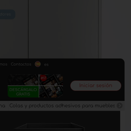
omos
Contactos
es
Iniciar sesión
na
Colas y productos adhesivos para muebles
Pan