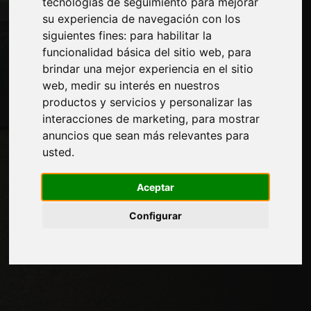
tecnologías de seguimiento para mejorar
Privacidad
su experiencia de navegación con los
Mapa del sitio
siguientes fines:
para habilitar la
funcionalidad básica del sitio web
,
para
brindar una mejor experiencia en el sitio
web
,
medir su interés en nuestros
Manténgase al día
productos y servicios y personalizar las
No se pierda las últimas noticias del sector,
interacciones de marketing
,
para mostrar
las novedades de las empresas, los
anuncios que sean más relevantes para
productos, las tecnologías innovadoras y
usted
.
las ferias. Suscríbase al boletín de noticias!
Aceptar
Configurar
SUSCRIBIR