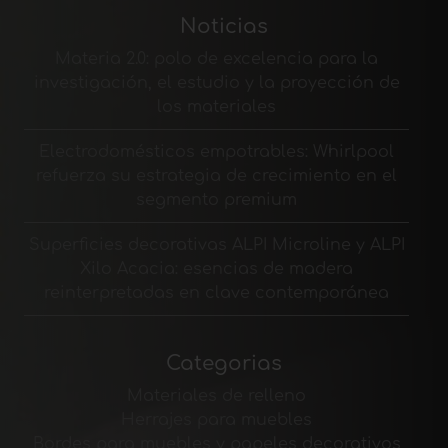
Noticias
Materia 2.0: polo de excelencia para la
investigación, el estudio y la proyección de
los materiales
Electrodomésticos empotrables: Whirlpool
refuerza su estrategia de crecimiento en el
segmento premium
Superficies decorativas ALPI Microline y ALPI
Xilo Acacia: esencias de madera
reinterpretadas en clave contemporánea
Categorias
Materiales de relleno
Herrajes para muebles
Bordes para muebles y papeles decorativos