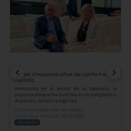
Elcam: cincuenta años de confort a
S
medida
d
2
Innovadora en el sector de la tapicería, la
E
empresa siempre ha invertido en investigación y
a
desarrollo, servicio y logística
v
Categoria:
Materiales de relleno
l
Fecha de publicación:
22/10/2024
C
:
Elcam Srl
F