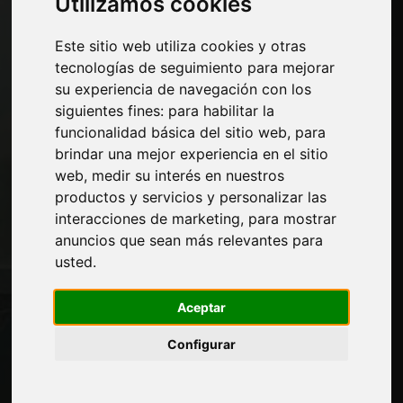
Utilizamos cookies
Materiales Tecnológicos
Máquinas y software para la industria del
Este sitio web utiliza cookies y otras
mueble
tecnologías de seguimiento para mejorar
Economía, Noticias y Ferias
su experiencia de navegación con los
siguientes fines:
para habilitar la
Paginas
funcionalidad básica del sitio web
,
para
brindar una mejor experiencia en el sitio
Quienes somos
web
,
medir su interés en nuestros
Corte-comercial
productos y servicios y personalizar las
Contactos
interacciones de marketing
,
para mostrar
Exposiciones
anuncios que sean más relevantes para
Journal
usted
.
Presentarte
Privacidad
Aceptar
Mapa del sitio
Configurar
Manténgase al día