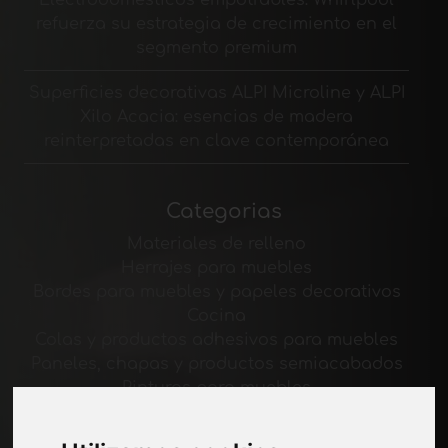
refuerza su estrategia de crecimiento en el
segmento premium
Superficies decorativas ALPI Microline y ALPI
Xilo Acacia: esencias de madera
reinterpretadas en clave contemporánea
Categorias
Materiales de relleno
Herrajes para muebles
Bordes para muebles y papeles decorativos
Cocina
Colas y productos adhesivos para muebles
Paneles, chapas y productos semiacabados
Pinturas para muebles
Iluminación para muebles
Sistemas de mesas y accesorios