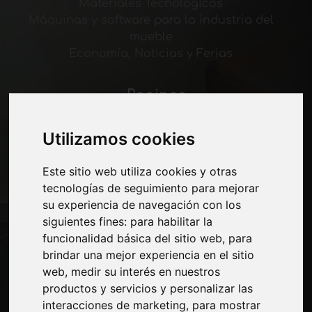
Materiales Tecnológicos
Máquinas y software para la industria del
mueble
Economía, Noticias y Ferias
Paginas
Quienes somos
Corte-comercial
Utilizamos cookies
Contactos
Exposiciones
Este sitio web utiliza cookies y otras
Journal
tecnologías de seguimiento para mejorar
Presentarte
su experiencia de navegación con los
Privacidad
siguientes fines:
para habilitar la
Mapa del sitio
funcionalidad básica del sitio web
,
para
brindar una mejor experiencia en el sitio
web
,
medir su interés en nuestros
productos y servicios y personalizar las
Manténgase al día
interacciones de marketing
,
para mostrar