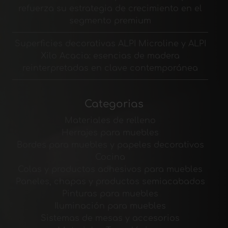
refuerza su estrategia de crecimiento en el
segmento premium
Superficies decorativas ALPI Microline y ALPI
Xilo Acacia: esencias de madera
reinterpretadas en clave contemporánea
Categorias
Materiales de relleno
Herrajes para muebles
Bordes para muebles y papeles decorativos
Cocina
Colas y productos adhesivos para muebles
Paneles, chapas y productos semiacabados
Pinturas para muebles
Iluminación para muebles
Sistemas de mesas y accesorios