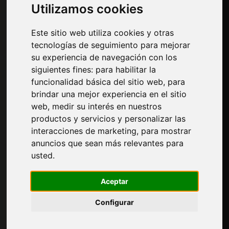
Utilizamos cookies
los materiales
Este sitio web utiliza cookies y otras
Electrodomésticos empotrables: Whirlpool
tecnologías de seguimiento para mejorar
refuerza su estrategia de crecimiento en el
su experiencia de navegación con los
segmento premium
siguientes fines:
para habilitar la
funcionalidad básica del sitio web
,
para
Superficies decorativas ALPI Microline y ALPI
brindar una mejor experiencia en el sitio
Xilo Acacia: esencias de madera
web
,
medir su interés en nuestros
reinterpretadas en clave contemporánea
productos y servicios y personalizar las
interacciones de marketing
,
para mostrar
Categorias
anuncios que sean más relevantes para
usted
.
Materiales de relleno
Herrajes para muebles
Aceptar
Bordes para muebles y papeles decorativos
Cocina
Configurar
Colas y productos adhesivos para muebles
Paneles, chapas y productos semiacabados