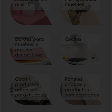
relleno
muebles
Bordes para
Cocina
muebles y
papeles
decorativos
Colas y
Paneles,
productos
chapas y
adhesivos
productos
para muebles
semiacabados