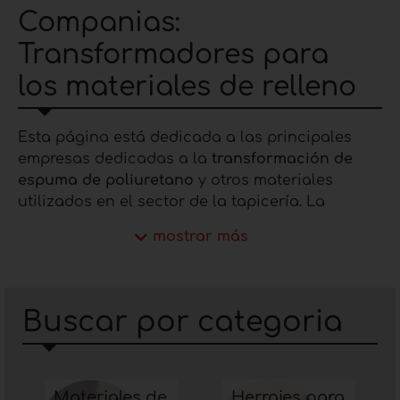
Companias:
Transformadores para
los materiales de relleno
Esta página está dedicada a las principales
empresas dedicadas a la
transformación de
espuma de poliuretano
y otros materiales
utilizados en el sector de la tapicería. La
extrema calidad de la transformación se basa,
mostrar más
sobre todo, en la selección de materias primas
realizada aguas arriba y adaptada a las
necesidades específicas de los clientes.
Además, las empresas que Furnishing Idea ha
Buscar por categoria
recogido en esta sección llevan años activas en
el mercado y se identifican en el sector como
importantes puntos de referencia para quienes
trabajan en él.
Materiales de
Herrajes para