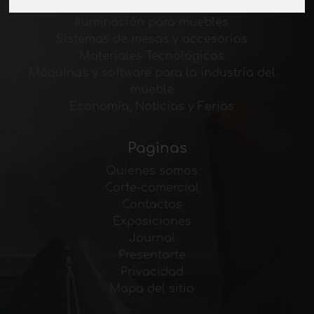
Pinturas para muebles
Iluminación para muebles
Sistemas de mesas y accesorios
Materiales Tecnológicos
Máquinas y software para la industria del
mueble
Economía, Noticias y Ferias
Paginas
Quienes somos
Corte-comercial
Contactos
Exposiciones
Journal
Presentarte
Privacidad
Mapa del sitio