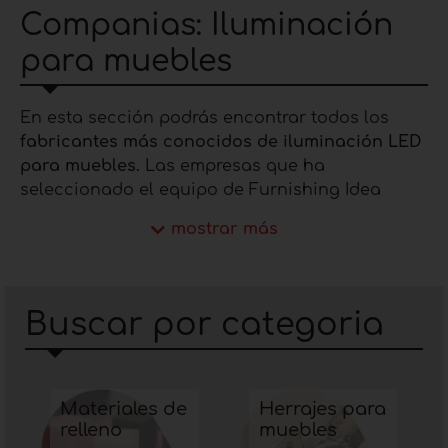
Companias: Iluminación
para muebles
En esta sección podrás encontrar todos los
fabricantes más conocidos de iluminación LED
para muebles.
Las empresas que ha
seleccionado el equipo de Furnishing Idea
están especializadas desde hace años en el
mostrar más
diseño de luces LED para muebles y lo que
certifica la fiabilidad y calidad de los productos
fabricados son: la investigación, la
experimentación y la innovación con las que se
Buscar por categoria
implementan los procesos productivos. La
producción incluye
perfiles LED
, iluminación
LED para debajo de gabinetes, lámparas LED,
controladores LED, dispositivos de encendido,
Materiales de
Herrajes para
relleno
muebles
focos LED para debajo de gabinetes, perfiles