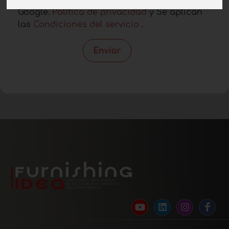
Google.
Política de privacidad
y Se aplican
las
Condiciones del servicio
.
Enviar