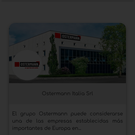
iluminación para mobiliario
como apliques,
focos y lámparas de pie cuando algunos
espacios necesiten más luz. Además,
pertenecen a esta categoría las
luminarias LED
para librerías
, cuyas soluciones permiten crear
espacios de alto impacto visual y realzar las
estructuras mencionadas, creando una
atmósfera elegante y sugerente.
Ostermann Italia Srl
El grupo Ostermann puede considerarse
una de las empresas establecidas más
importantes de Europa en...