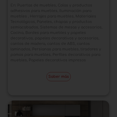
En:
Puertas de muebles
,
Colas y productos
adhesivos para muebles
,
Iluminación para
muebles
,
Herrajes para muebles
,
Materiales
Tecnológicos
,
Paneles, chapas y productos
semiacabados
,
Sistemas de mesas y accesorios
,
Cocina
,
Bordes para muebles y papeles
decorativos
,
papeles decorativos y accesorios
,
cantos de madera, cantos de ABS, cantos
laminados
,
Persianas para muebles
,
tiradores y
pomos para muebles
,
Perfiles decorativos para
muebles
,
Papeles decorativos impresos
Saber más