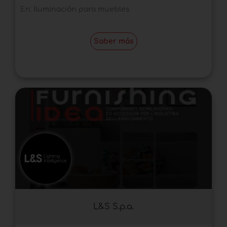
En:
Iluminación para muebles
Saber más
L&S S.p.a.