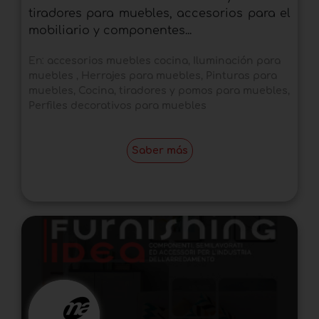
tiradores para muebles, accesorios para el
mobiliario y componentes...
En:
accesorios muebles cocina
,
Iluminación para
muebles
,
Herrajes para muebles
,
Pinturas para
muebles
,
Cocina
,
tiradores y pomos para muebles
,
Perfiles decorativos para muebles
Saber más