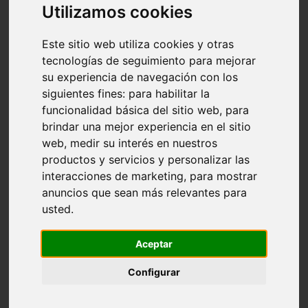
Utilizamos cookies
Ciudad
Este sitio web utiliza cookies y otras
tecnologías de seguimiento para mejorar
País
su experiencia de navegación con los
siguientes fines:
para habilitar la
Número de teléfono
funcionalidad básica del sitio web
,
para
brindar una mejor experiencia en el sitio
Solicitud
web
,
medir su interés en nuestros
productos y servicios y personalizar las
interacciones de marketing
,
para mostrar
anuncios que sean más relevantes para
usted
.
Autorizo ​​el tratamiento de datos
Aceptar
Lea la política de privacidad
Configurar
Suscríbete al boletín
Este sitio está protegido por reCAPTCHA y