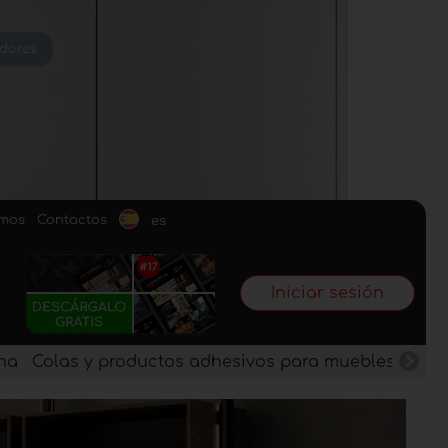
omos
Contactos
es
Iniciar sesión
na
Colas y productos adhesivos para muebles
Pan