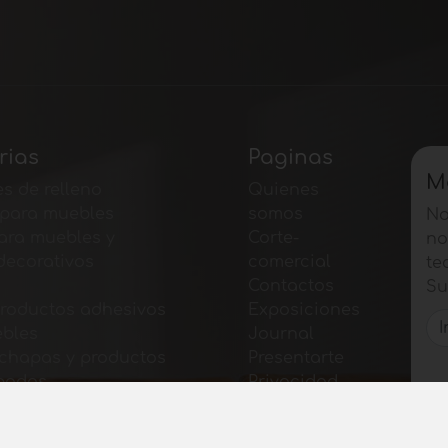
rias
Paginas
M
s de relleno
Quienes
 para muebles
somos
No
ara muebles y
Corte-
no
decorativos
comercial
te
Contactos
Su
productos adhesivos
Exposiciones
bles
Journal
 chapas y productos
Presentarte
bados
Privacidad
 para muebles
Mapa del
ión para muebles
sitio