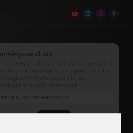
anténgase al día
 se pierda las últimas noticias del sector, las
vedades de las empresas, los productos, las
cnologías innovadoras y las ferias.
scríbase al boletín de noticias!
SUSCRIBIR