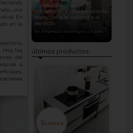
freciendo
Eureka: flexibilidad,
neto, una
innovación y una constante
trial. En
atención a la calidad y al
servicio
ado en la
En: Empresas: estrategias y futuro
yectoria:
. Hoy las
últimos productos
tores del
Gracias a
ficiales,
caciones