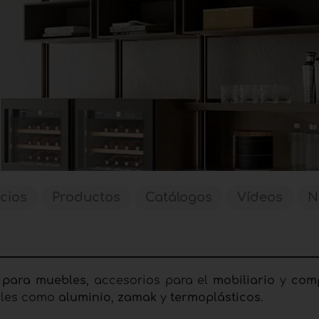
icios
Productos
Catálogos
Vídeos
N
s para muebles
, accesorios para el
mobiliario
y
com
iales como
aluminio
,
zamak
y
termoplásticos
.