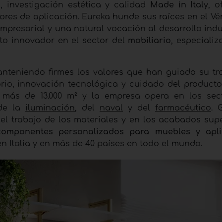
 investigación estética y calidad
Made in Italy
, o
ores de aplicación. Eureka hunde sus raíces en el Vé
mpresarial y una natural vocación al desarrollo indus
cto innovador en el sector del
mobiliario
, especializ
nteniendo firmes los valores que han guiado su tra
torio, innovación tecnológica y cuidado del producto
 más de 13.000 m² y la empresa opera en los sec
 de la
iluminación
, del
naval
y del
farmacéutico
. 
l trabajo de los materiales y en los acabados super
 componentes personalizados para muebles y apli
n Italia y en más de 40 países en todo el mundo.