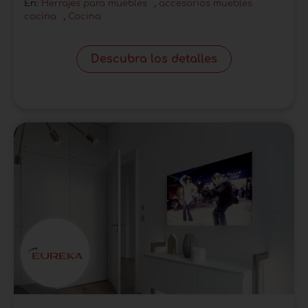
En:
Herrajes para muebles
,
accesorios muebles
cocina
,
Cocina
Descubra los detalles