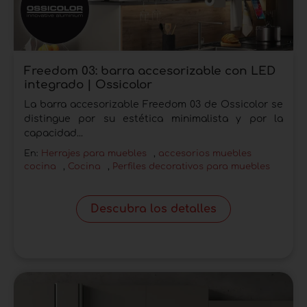
Freedom 03: barra accesorizable con LED
integrado | Ossicolor
La barra accesorizable Freedom 03 de Ossicolor se
distingue por su estética minimalista y por la
capacidad...
En:
Herrajes para muebles
,
accesorios muebles
cocina
,
Cocina
,
Perfiles decorativos para muebles
Descubra los detalles