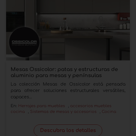
Mesas Ossicolor: patas y estructuras de
aluminio para mesas y penínsulas
La colección Mesas de Ossicolor está pensada
para ofrecer soluciones estructurales versátiles,
capaces...
En:
Herrajes para muebles
,
accesorios muebles
cocina
,
Sistemas de mesas y accesorios
,
Cocina
Descubra los detalles