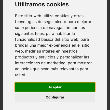
Utilizamos cookies
Este sitio web utiliza cookies y otras
tecnologías de seguimiento para mejorar
su experiencia de navegación con los
siguientes fines:
para habilitar la
Ponte di Ossicolor: sistema accesorizable
funcionalidad básica del sitio web
,
para
para islas y penínsulas de cocina
brindar una mejor experiencia en el sitio
El proyecto Ponte nace para responder a las
web
,
medir su interés en nuestros
necesidades de la cocina contemporánea, donde
productos y servicios y personalizar las
organización...
interacciones de marketing
,
para mostrar
En:
Herrajes para muebles
,
accesorios muebles
anuncios que sean más relevantes para
cocina
,
Cocina
usted
.
Aceptar
Descubra los detalles
Configurar