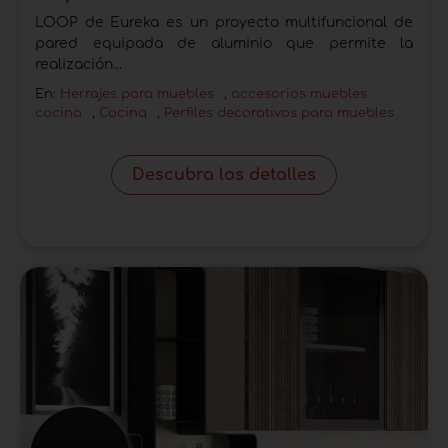
LOOP de Eureka es un proyecto multifuncional de
pared equipada de aluminio que permite la
realización...
En:
Herrajes para muebles
,
accesorios muebles
cocina
,
Cocina
,
Perfiles decorativos para muebles
Descubra los detalles