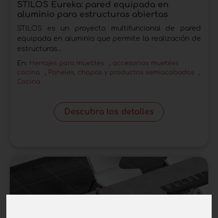
STILOS Eureka: pared equipada en
aluminio para estructuras abiertas
STILOS es un proyecto multifuncional de pared
equipada en aluminio que permite la realización de
estructuras...
En:
Herrajes para muebles
,
accesorios muebles
cocina
,
Paneles, chapas y productos semiacabados
,
Cocina
Descubra los detalles