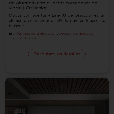
de aluminio con puertas correderas de
vidrio | Ossicolor
Modus con puertas – Line 03 de Ossicolor es un
elemento contenedor diseñado para enriquecer la
boiserie...
En:
Herrajes para muebles
,
accesorios muebles
cocina
,
Cocina
Descubra los detalles