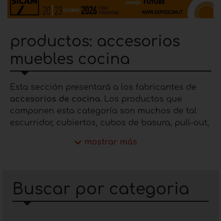
productos: accesorios
muebles cocina
Esta sección presentará a los fabricantes de
accesorios de cocina
. Los productos que
componen esta categoría son muchos de tal
escurridor, cubiertos, cubos de basura, pull-out,
columnas folletos, esquinas y más. En esta
mostrar más
sección encontrarás las mejores empresas de la
industria y podrás ver los productos y
catálogos, si es necesario puedes contactar
directamente con la empresa que produce
Buscar por categoria
accesorios para la cocina
a través del
formulario de contacto.