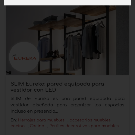
SLIM Eureka: pared equipada para
vestidor con LED
SLIM de Eureka es una pared equipada para
vestidor diseñada para organizar los espacios
incluso en presencia...
En:
Herrajes para muebles
,
accesorios muebles
cocina
,
Cocina
,
Perfiles decorativos para muebles