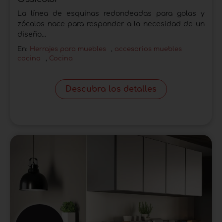
La línea de esquinas redondeadas para golas y
zócalos nace para responder a la necesidad de un
diseño...
En:
Herrajes para muebles
,
accesorios muebles
cocina
,
Cocina
Descubra los detalles