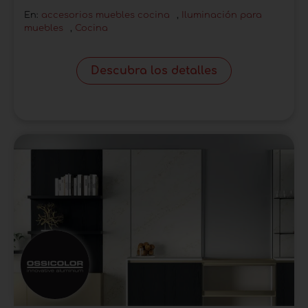
En:
accesorios muebles cocina
,
Iluminación para
muebles
,
Cocina
Descubra los detalles