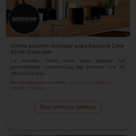
Onda: estante modular para boiserie Line
03 de Ossicolor
La estante Onda nace para ampliar las
posibilidades compositivas del sistema Line 03,
ofreciendo una...
En:
Herrajes para muebles
,
accesorios muebles
cocina
,
Cocina
Descubra los detalles