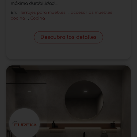
máxima durabilidad...
En:
Herrajes para muebles
,
accesorios muebles
cocina
,
Cocina
Descubra los detalles