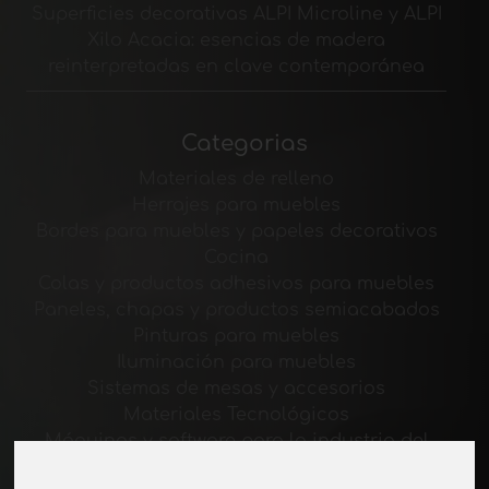
Superficies decorativas ALPI Microline y ALPI
Xilo Acacia: esencias de madera
reinterpretadas en clave contemporánea
Categorias
Materiales de relleno
Herrajes para muebles
Bordes para muebles y papeles decorativos
Cocina
Colas y productos adhesivos para muebles
Paneles, chapas y productos semiacabados
Pinturas para muebles
Iluminación para muebles
Sistemas de mesas y accesorios
Materiales Tecnológicos
Máquinas y software para la industria del
mueble