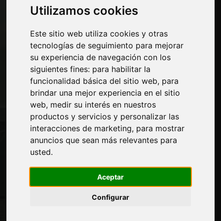
Economía, Noticias y Ferias
Utilizamos cookies
Paginas
Este sitio web utiliza cookies y otras
tecnologías de seguimiento para mejorar
Quienes somos
su experiencia de navegación con los
Corte-comercial
siguientes fines:
para habilitar la
Contactos
funcionalidad básica del sitio web
,
para
Exposiciones
brindar una mejor experiencia en el sitio
Journal
web
,
medir su interés en nuestros
Presentarte
productos y servicios y personalizar las
Privacidad
interacciones de marketing
,
para mostrar
Mapa del sitio
anuncios que sean más relevantes para
usted
.
Manténgase al día
Aceptar
No se pierda las últimas noticias del sector,
Configurar
las novedades de las empresas, los
productos, las tecnologías innovadoras y