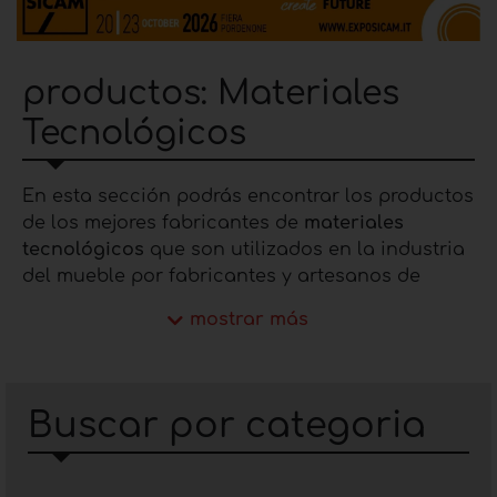
productos: Materiales
Tecnológicos
En esta sección podrás encontrar los productos
de los mejores fabricantes de
materiales
tecnológicos
que son utilizados en la industria
del mueble por fabricantes y artesanos de
muebles y complementos.
mostrar más
En esta sección encontrarás las mejores
empresas de fabricación del sector y podrás
visualizar los productos y catálogos, puedes
ponerte en contacto directamente con la
Buscar por categoria
empresa que produce
materiales tecnológicos
a través de los datos de contacto que
encuentras en la ficha de cada empresa