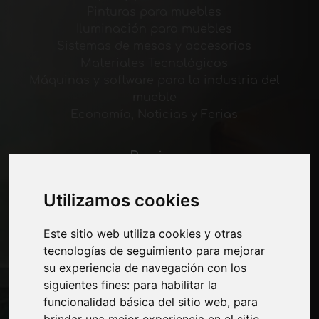
Pinturas para muebles
Iluminación para muebles
Sistemas de mesas y accesorios
Materiales Tecnológicos
Máquinas y software para la industria del
mueble
Economía, Noticias y Ferias
Paginas
Quienes somos
Utilizamos cookies
Corte-comercial
Contactos
Exposiciones
Este sitio web utiliza cookies y otras
Journal
tecnologías de seguimiento para mejorar
Presentarte
su experiencia de navegación con los
Privacidad
siguientes fines:
para habilitar la
Mapa del sitio
funcionalidad básica del sitio web
,
para
brindar una mejor experiencia en el sitio