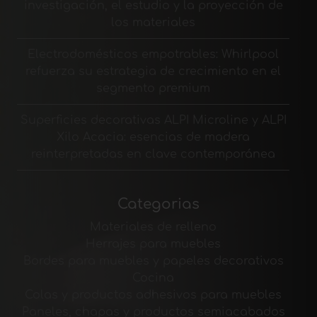
investigación, el estudio y la proyección de
los materiales
Electrodomésticos empotrables: Whirlpool
refuerza su estrategia de crecimiento en el
segmento premium
Superficies decorativas ALPI Microline y ALPI
Xilo Acacia: esencias de madera
reinterpretadas en clave contemporánea
Categorias
Materiales de relleno
Herrajes para muebles
Bordes para muebles y papeles decorativos
Cocina
Colas y productos adhesivos para muebles
Paneles, chapas y productos semiacabados