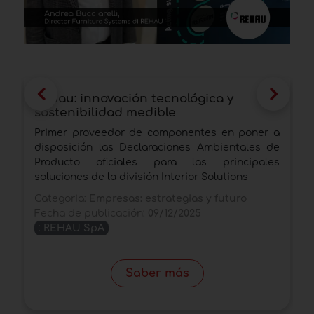
Rehau: innovación tecnológica y
S
sostenibilidad medible
e
M
Primer proveedor de componentes en poner a
E
disposición las Declaraciones Ambientales de
a
Producto oficiales para las principales
d
soluciones de la división Interior Solutions
c
Categoria:
Empresas: estrategias y futuro
C
Fecha de publicación:
09/12/2025
F
:
REHAU SpA
Saber más