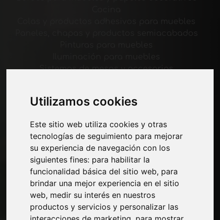
Cocina
Colas y productos adhesivos para muebles
Paneles, chapas y productos semiacabados
Pinturas para muebles
Iluminación para muebles
Sistemas de mesas y accesorios
Materiales Tecnológicos
Máquinas y software para la industria del
Utilizamos cookies
mueble
Economía, Noticias y Ferias
Este sitio web utiliza cookies y otras
tecnologías de seguimiento para mejorar
Paginas
su experiencia de navegación con los
siguientes fines:
para habilitar la
Quienes somos
funcionalidad básica del sitio web
,
para
Corte-comercial
brindar una mejor experiencia en el sitio
Contactos
web
,
medir su interés en nuestros
Exposiciones
productos y servicios y personalizar las
Journal
interacciones de marketing
,
para mostrar