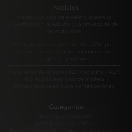
Noticias
Materia 2.0: polo de excelencia para la
investigación, el estudio y la proyección de
los materiales
Electrodomésticos empotrables: Whirlpool
refuerza su estrategia de crecimiento en el
segmento premium
Superficies decorativas ALPI Microline y ALPI
Xilo Acacia: esencias de madera
reinterpretadas en clave contemporánea
Categorias
Materiales de relleno
Herrajes para muebles
Bordes para muebles y papeles decorativos