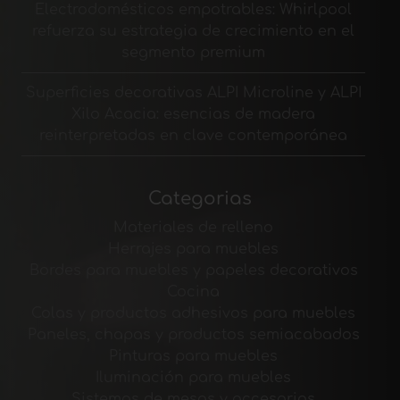
Electrodomésticos empotrables: Whirlpool
refuerza su estrategia de crecimiento en el
segmento premium
Superficies decorativas ALPI Microline y ALPI
Xilo Acacia: esencias de madera
reinterpretadas en clave contemporánea
Categorias
Materiales de relleno
Herrajes para muebles
Bordes para muebles y papeles decorativos
Cocina
Colas y productos adhesivos para muebles
Paneles, chapas y productos semiacabados
Pinturas para muebles
Iluminación para muebles
Sistemas de mesas y accesorios