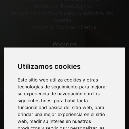
Materiales Tecnológicos
Máquinas y software para la industria del
mueble
Economía, Noticias y Ferias
Paginas
Quienes somos
Corte-comercial
Utilizamos cookies
Contactos
Exposiciones
Este sitio web utiliza cookies y otras
Journal
tecnologías de seguimiento para mejorar
Presentarte
su experiencia de navegación con los
Privacidad
siguientes fines:
para habilitar la
Mapa del sitio
funcionalidad básica del sitio web
,
para
brindar una mejor experiencia en el sitio
web
,
medir su interés en nuestros
Manténgase al día
productos y servicios y personalizar las