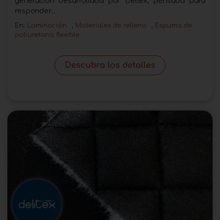
generación desarrollada por Deliex, pensada para
responder...
En:
Laminación
,
Materiales de relleno
,
Espuma de
poliuretano flexible
Descubra los detalles