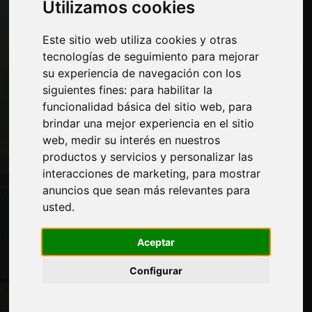
Utilizamos cookies
Economía, Noticias y Ferias
Este sitio web utiliza cookies y otras
Paginas
tecnologías de seguimiento para mejorar
Quienes somos
su experiencia de navegación con los
Corte-comercial
siguientes fines:
para habilitar la
Contactos
funcionalidad básica del sitio web
,
para
Exposiciones
brindar una mejor experiencia en el sitio
Journal
web
,
medir su interés en nuestros
Presentarte
productos y servicios y personalizar las
Privacidad
interacciones de marketing
,
para mostrar
Mapa del sitio
anuncios que sean más relevantes para
usted
.
Aceptar
Manténgase al día
No se pierda las últimas noticias del sector,
Configurar
las novedades de las empresas, los
productos, las tecnologías innovadoras y