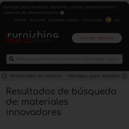
Herrajes para muebles, tapicería, cocina, revestimientos y
sistemas de amueblamiento.
Home
Journal
Quienes somos
Contactos
es
Iniciar sesión
Materiales de relleno
Herrajes para muebles
Resultados de búsqueda
de: materiales
innovadores