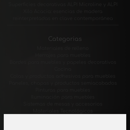
Superficies decorativas ALPI Microline y ALPI
Xilo Acacia: esencias de madera
reinterpretadas en clave contemporánea
Categorias
Materiales de relleno
Herrajes para muebles
Bordes para muebles y papeles decorativos
Cocina
Colas y productos adhesivos para muebles
Paneles, chapas y productos semiacabados
Pinturas para muebles
Iluminación para muebles
Sistemas de mesas y accesorios
Materiales Tecnológicos
Máquinas y software para la industria del
mueble