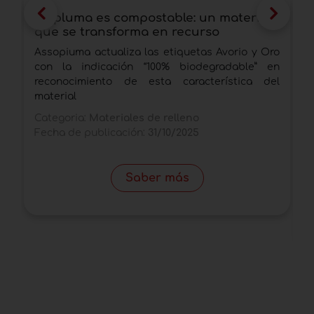
La pluma es compostable: un material
M
que se transforma en recurso
s
p
Assopiuma actualiza las etiquetas Avorio y Oro
M
con la indicación “100% biodegradable” en
c
reconocimiento de esta característica del
i
material
C
Categoria:
Materiales de relleno
T
Fecha de publicación:
31/10/2025
F
Saber más