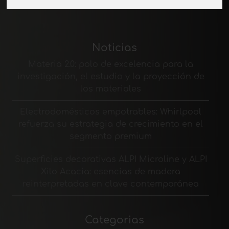
Noticias
Materia 2.0: polo de excelencia para la
investigación, el estudio y la proyección de
los materiales
Electrodomésticos empotrables: Whirlpool
refuerza su estrategia de crecimiento en el
segmento premium
Superficies decorativas ALPI Microline y ALPI
Xilo Acacia: esencias de madera
reinterpretadas en clave contemporánea
Categorias