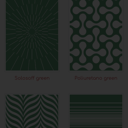
Solosoff green
Poliuretano green