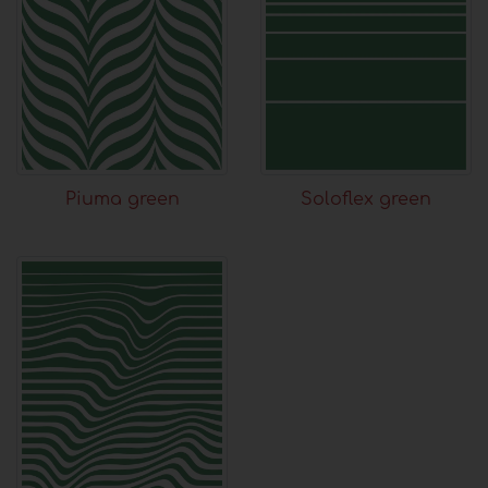
Piuma green
Soloflex green