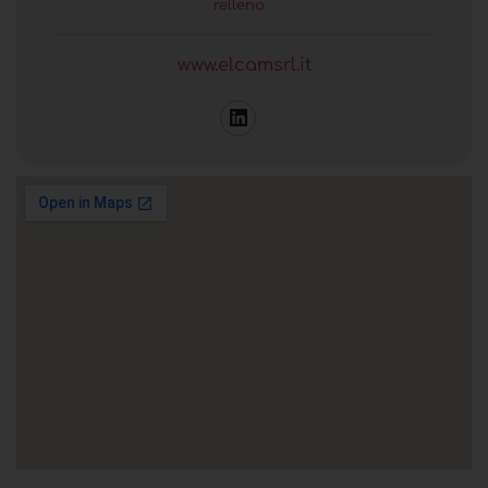
relleno
www.elcamsrl.it