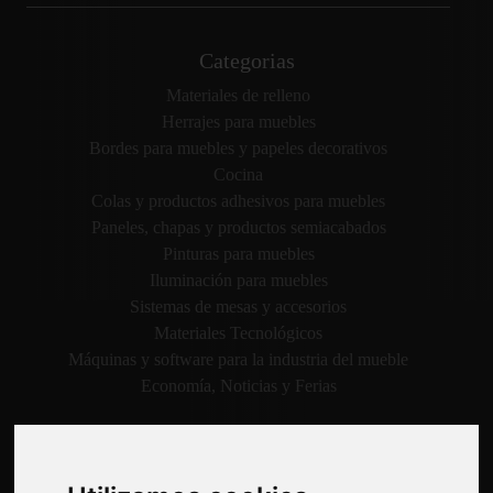
Categorias
Materiales de relleno
Herrajes para muebles
Bordes para muebles y papeles decorativos
Cocina
Colas y productos adhesivos para muebles
Paneles, chapas y productos semiacabados
Pinturas para muebles
Iluminación para muebles
Sistemas de mesas y accesorios
Materiales Tecnológicos
Máquinas y software para la industria del mueble
Economía, Noticias y Ferias
Paginas
Quienes somos