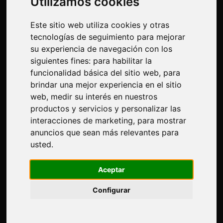
Utilizamos cookies
Corte-comercial
Contactos
Este sitio web utiliza cookies y otras
Exposiciones
tecnologías de seguimiento para mejorar
Journal
su experiencia de navegación con los
Presentarte
siguientes fines:
para habilitar la
Privacidad
funcionalidad básica del sitio web
,
para
Mapa del sitio
brindar una mejor experiencia en el sitio
web
,
medir su interés en nuestros
productos y servicios y personalizar las
interacciones de marketing
,
para mostrar
Manténgase al día
anuncios que sean más relevantes para
No se pierda las últimas noticias del sector, las novedades
usted
.
de las empresas, los productos, las tecnologías
innovadoras y las ferias. Suscríbase al boletín de noticias!
Aceptar
Configurar
SUSCRIBIR