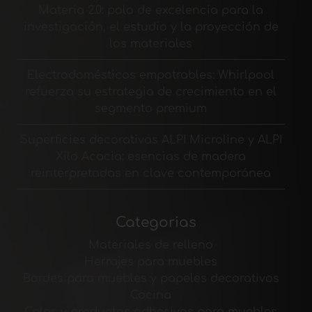
Materia 2.0: polo de excelencia para la
investigación, el estudio y la proyección de
los materiales
Electrodomésticos empotrables: Whirlpool
refuerza su estrategia de crecimiento en el
segmento premium
Superficies decorativas ALPI Microline y ALPI
Xilo Acacia: esencias de madera
reinterpretadas en clave contemporánea
Categorias
Materiales de relleno
Herrajes para muebles
Bordes para muebles y papeles decorativos
Cocina