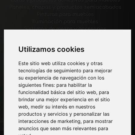
Colas y productos adhesivos para muebles
Paneles, chapas y productos semiacabados
Pinturas para muebles
Iluminación para muebles
Sistemas de mesas y accesorios
Materiales Tecnológicos
Máquinas y software para la industria del
Utilizamos cookies
mueble
Economía, Noticias y Ferias
Este sitio web utiliza cookies y otras
tecnologías de seguimiento para mejorar
Paginas
su experiencia de navegación con los
siguientes fines:
para habilitar la
Quienes somos
funcionalidad básica del sitio web
,
para
Corte-comercial
brindar una mejor experiencia en el sitio
Contactos
web
,
medir su interés en nuestros
Exposiciones
productos y servicios y personalizar las
Journal
interacciones de marketing
,
para mostrar
Presentarte
anuncios que sean más relevantes para
Privacidad