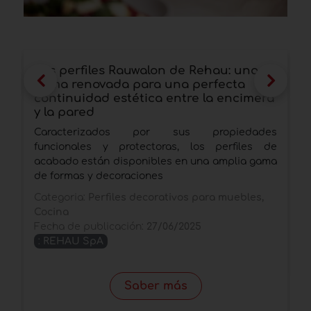
Los perfiles Rauwalon de Rehau: una
C
gama renovada para una perfecta
g
continuidad estética entre la encimera
L
y la pared
r
Caracterizados por sus propiedades
g
funcionales y protectoras, los perfiles de
t
acabado están disponibles en una amplia gama
C
de formas y decoraciones
F
Categoria:
Perfiles decorativos para muebles,
Cocina
Fecha de publicación:
27/06/2025
:
REHAU SpA
Saber más