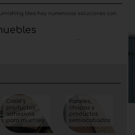
e Furnishing Idea hay numerosas soluciones con
muebles
en a cualquier tipo de superficie y material.
stentes y de cierto grosor, que fortalecen el
Colas y
Paneles,
productos
chapas y
adhesivos
productos
para muebles
semiacabados