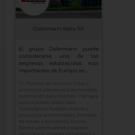
Ostermann Italia Srl
El grupo Ostermann puede
considerarse una de las
empresas establecidas más
importantes de Europa en...
En:
Puertas de muebles
,
Colas y
productos adhesivos para muebles
,
Iluminación para muebles
,
Herrajes
para muebles
,
Materiales
Tecnológicos
,
Paneles, chapas y
productos semiacabados
,
Sistemas
de mesas y accesorios
,
Cocina
,
Bordes para muebles y papeles
decorativos
,
papeles decorativos y