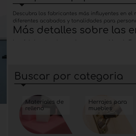
Descubra los fabricantes más influyentes en e
diferentes acabados y tonalidades para persona
Más detalles sobre las 
Los fabricantes de
papeles para muebles
de Fur
Además, dependiendo del mueble en el que se apl
mueble y evitan su desgaste.
Buscar por categoria
Materiales de
Herrajes para
relleno
muebles