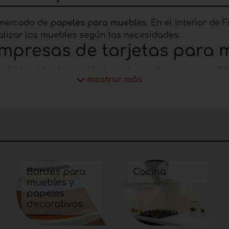
l mercado de
papeles para muebles
. En el interior d
lizar los muebles según las necesidades.
empresas de tarjetas para 
nishing Idea hacen láminas decorativas que se adhier
mostrar más
ique el papel, existen soluciones especiales muy resi
Bordes para
Cocina
muebles y
papeles
decorativos