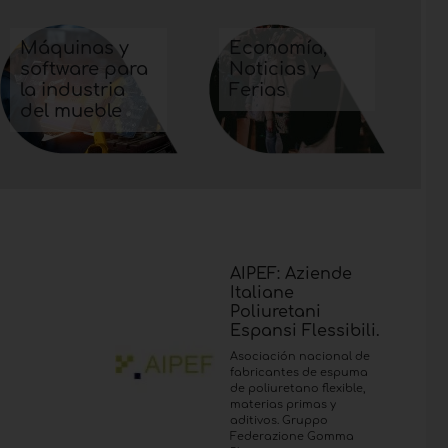
Máquinas y
Economía,
software para
Noticias y
la industria
Ferias
del mueble
AIPEF: Aziende
Italiane
Poliuretani
Espansi Flessibili.
Asociación nacional de
fabricantes de espuma
de poliuretano flexible,
materias primas y
aditivos. Gruppo
Federazione Gomma