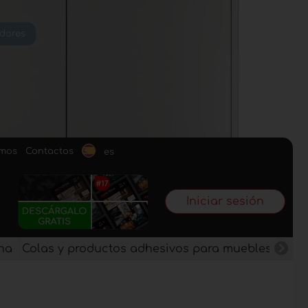
omos
Contactos
es
Iniciar sesión
na
Colas y productos adhesivos para muebles
Pan