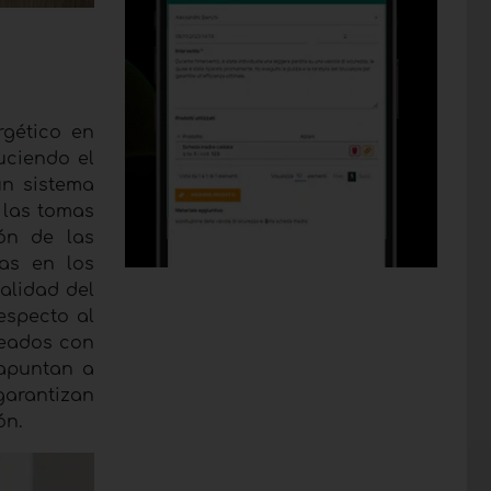
rgético en
uciendo el
un sistema
 las tomas
ión de las
gas en los
alidad del
especto al
neados con
 apuntan a
garantizan
ón.