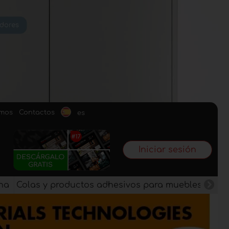
omos
Contactos
es
Iniciar sesión
na
Colas y productos adhesivos para muebles
Pan