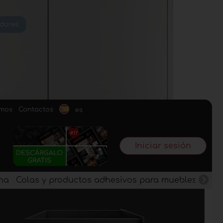
omos
Contactos
es
Iniciar sesión
na
Colas y productos adhesivos para muebles
Pan