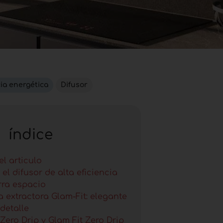
cia energética
Difusor
índice
l articulo
 el difusor de alta eficiencia
rra espacio
extractora Glam-Fit: elegante
detalle
 Zero Drip y Glam Fit Zero Drip