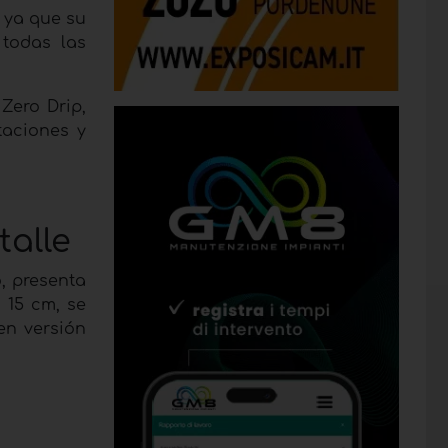
, ya que su
 todas las
Zero Drip,
taciones y
talle
, presenta
 15 cm, se
en versión