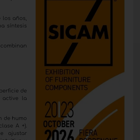
 los años,
na síntesis
e combinan
perficie de
 active la
ón de humo
lase A +).
e ajustar