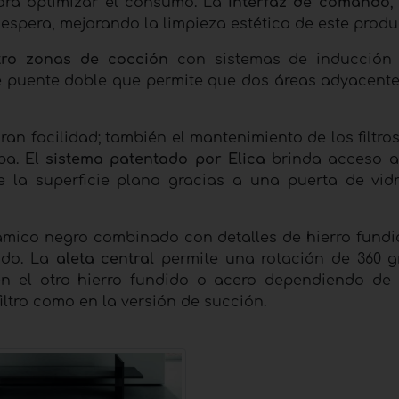
ara optimizar el consumo. La
interfaz de comando
,
 espera, mejorando la limpieza estética de este produ
tro zonas de cocción
con sistemas de inducción 
 puente doble que permite que dos áreas adyacente
ran facilidad; también el mantenimiento de los filtro
ba. El
sistema patentado por Elica
brinda acceso a l
e la superficie plana gracias a una puerta de vid
rámico negro combinado con detalles de hierro fundid
ido. La
aleta central
permite una rotación de 360 ​​
en el otro hierro fundido o acero dependiendo de 
filtro como en la versión de succión.