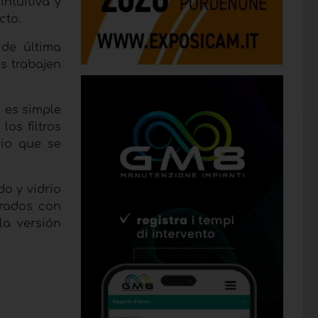
 intuitiva y
cto.
de última
s trabajen
s es simple
os filtros
rio que se
o y vidrio
grados con
la versión