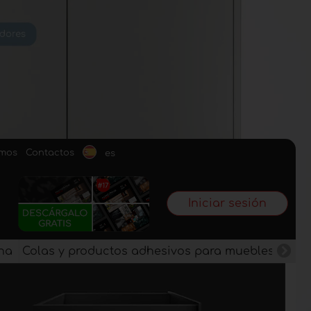
omos
Contactos
es
Iniciar sesión
na
Colas y productos adhesivos para muebles
Pan