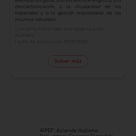
Medidas dirigidas a la eficiencia energética, a la
N
descarbonización, a la circularidad de los
G
materiales y a la gestión responsable de los
u
recursos naturales
r
Categoria:
Materiales tecnológicos para
C
muebles
m
Fecha de publicación:
02/07/2026
F
Saber más
AIPEF: Aziende Italiane