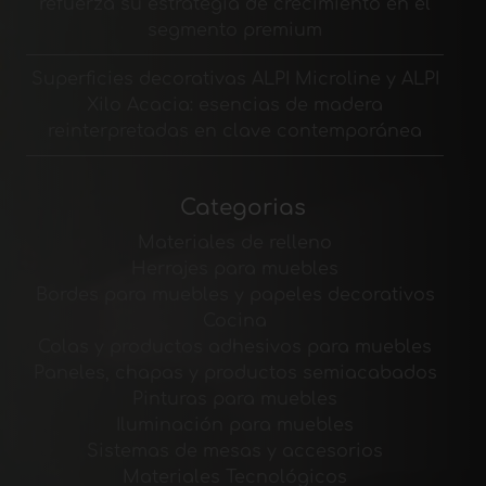
refuerza su estrategia de crecimiento en el
segmento premium
Superficies decorativas ALPI Microline y ALPI
Xilo Acacia: esencias de madera
reinterpretadas en clave contemporánea
Categorias
Materiales de relleno
Herrajes para muebles
Bordes para muebles y papeles decorativos
Cocina
Colas y productos adhesivos para muebles
Paneles, chapas y productos semiacabados
Pinturas para muebles
Iluminación para muebles
Sistemas de mesas y accesorios
Materiales Tecnológicos