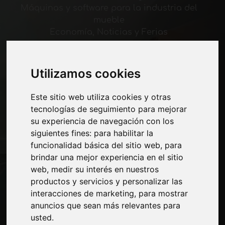
Máquinas y software para la industria del
mueble
Economía, Noticias y Ferias
Paginas
Utilizamos cookies
Quienes somos
Corte-comercial
Este sitio web utiliza cookies y otras
Contactos
tecnologías de seguimiento para mejorar
Exposiciones
su experiencia de navegación con los
Journal
siguientes fines:
para habilitar la
Presentarte
funcionalidad básica del sitio web
,
para
Privacidad
brindar una mejor experiencia en el sitio
Mapa del sitio
web
,
medir su interés en nuestros
productos y servicios y personalizar las
interacciones de marketing
,
para mostrar
Manténgase al día
anuncios que sean más relevantes para
usted
.
No se pierda las últimas noticias del sector,