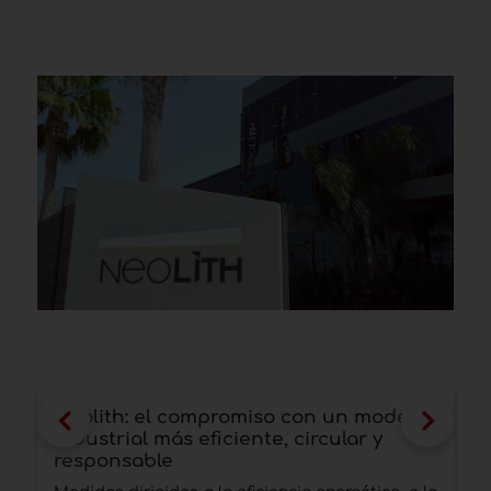
Neolith: el compromiso con un modelo
S
industrial más eficiente, circular y
d
responsable
s