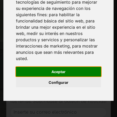
Paginas
tecnologías de seguimiento para mejorar
su experiencia de navegación con los
Quienes somos
siguientes fines:
para habilitar la
Corte-comercial
funcionalidad básica del sitio web
,
para
Contactos
brindar una mejor experiencia en el sitio
Exposiciones
web
,
medir su interés en nuestros
Journal
productos y servicios y personalizar las
Presentarte
interacciones de marketing
,
para mostrar
Privacidad
anuncios que sean más relevantes para
Mapa del sitio
usted
.
Aceptar
Manténgase al día
Configurar
No se pierda las últimas noticias del sector,
las novedades de las empresas, los
productos, las tecnologías innovadoras y
las ferias. Suscríbase al boletín de noticias!