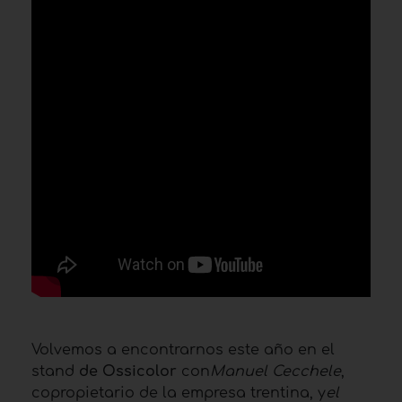
Volvemos a encontrarnos este año en el
stand
de Ossicolor
con
Manuel Cecchele
,
copropietario de la empresa trentina, y
el