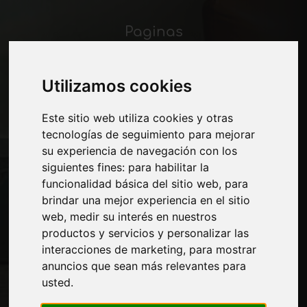
Paginas
Quienes somos
Corte-comercial
Utilizamos cookies
Contactos
Exposiciones
Este sitio web utiliza cookies y otras
Journal
tecnologías de seguimiento para mejorar
Presentarte
su experiencia de navegación con los
Privacidad
siguientes fines:
para habilitar la
Mapa del sitio
funcionalidad básica del sitio web
,
para
brindar una mejor experiencia en el sitio
web
,
medir su interés en nuestros
Manténgase al día
productos y servicios y personalizar las
No se pierda las últimas noticias del sector,
interacciones de marketing
,
para mostrar
las novedades de las empresas, los
anuncios que sean más relevantes para
productos, las tecnologías innovadoras y
usted
.
las ferias. Suscríbase al boletín de noticias!