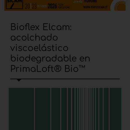
Bioflex Elcam:
acolchado
viscoelástico
biodegradable en
PrimaLoft® Bio™