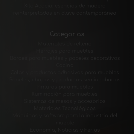
Xilo Acacia: esencias de madera
reinterpretadas en clave contemporánea
Categorias
Materiales de relleno
Herrajes para muebles
Bordes para muebles y papeles decorativos
Cocina
Colas y productos adhesivos para muebles
Paneles, chapas y productos semiacabados
Pinturas para muebles
Iluminación para muebles
Sistemas de mesas y accesorios
Materiales Tecnológicos
Máquinas y software para la industria del
mueble
Economía, Noticias y Ferias