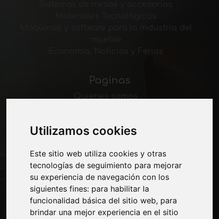
Sistemas de mesas y accesorios
Materiales Tecnológicos
Máquinas y software para la industria del
mueble
Economía, Noticias y Ferias
Paginas
Quienes somos
Corte-comercial
Contactos
Utilizamos cookies
Exposiciones
Journal
Este sitio web utiliza cookies y otras
Presentarte
tecnologías de seguimiento para mejorar
Privacidad
su experiencia de navegación con los
Mapa del sitio
siguientes fines:
para habilitar la
funcionalidad básica del sitio web
,
para
brindar una mejor experiencia en el sitio
Manténgase al día