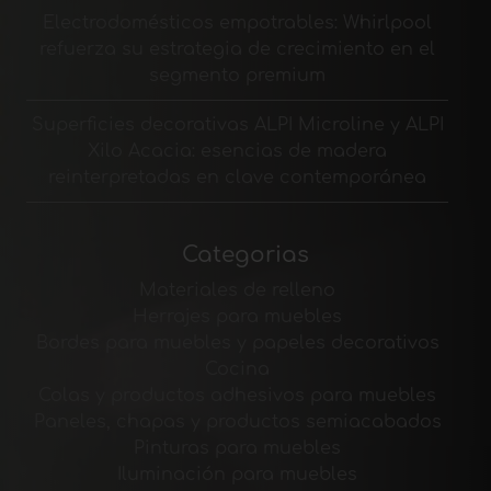
Electrodomésticos empotrables: Whirlpool
refuerza su estrategia de crecimiento en el
segmento premium
Superficies decorativas ALPI Microline y ALPI
Xilo Acacia: esencias de madera
reinterpretadas en clave contemporánea
Categorias
Materiales de relleno
Herrajes para muebles
Bordes para muebles y papeles decorativos
Cocina
Colas y productos adhesivos para muebles
Paneles, chapas y productos semiacabados
Pinturas para muebles
Iluminación para muebles