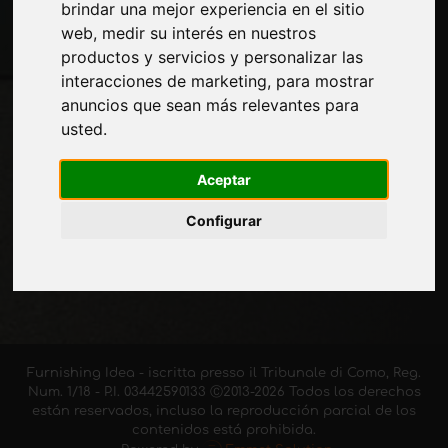
brindar una mejor experiencia en el sitio
Manténgase al día
web
,
medir su interés en nuestros
No se pierda las últimas noticias del sector,
productos y servicios y personalizar las
las novedades de las empresas, los
interacciones de marketing
,
para mostrar
productos, las tecnologías innovadoras y
anuncios que sean más relevantes para
las ferias. Suscríbase al boletín de noticias!
usted
.
Aceptar
Configurar
SUSCRIBIR
Furnishing Idea - iscritta presso il Tribunale di Como, Reg.
Num. 1/18 - P.I. 03442590133 Ⓒ2013-2026 Todos los derechos
están reservados, incluso la reproducción parcial de los
contenidos está prohibida.