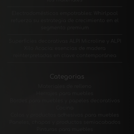
los materiales
Electrodomésticos empotrables: Whirlpool
refuerza su estrategia de crecimiento en el
segmento premium
Superficies decorativas ALPI Microline y ALPI
Xilo Acacia: esencias de madera
reinterpretadas en clave contemporánea
Categorias
Materiales de relleno
Herrajes para muebles
Bordes para muebles y papeles decorativos
Cocina
Colas y productos adhesivos para muebles
Paneles, chapas y productos semiacabados
Pinturas para muebles