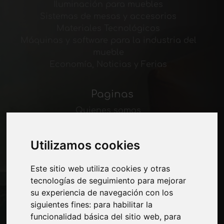
Iluminación para muebles
Sistemas de mesas y accesorios
Materiales Tecnológicos
Máquinas y software para la industria del
mueble
Economía, Noticias y Ferias
Paginas
Quienes somos
Corte-comercial
Contactos
Utilizamos cookies
Exposiciones
Journal
Este sitio web utiliza cookies y otras
Presentarte
tecnologías de seguimiento para mejorar
Privacidad
su experiencia de navegación con los
Mapa del sitio
siguientes fines:
para habilitar la
funcionalidad básica del sitio web
,
para