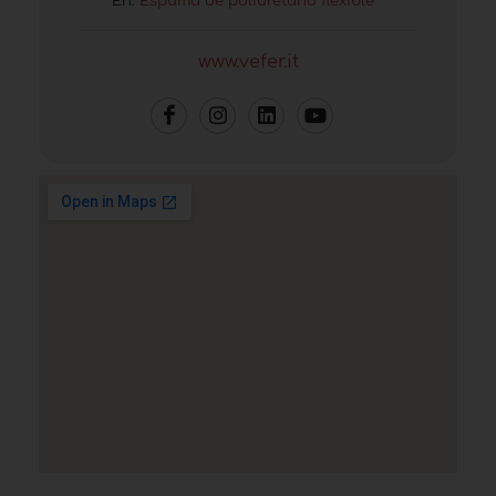
En:
Espuma de poliuretano flexible
www.vefer.it