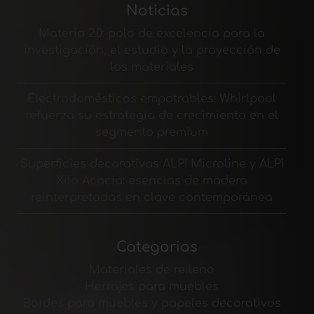
Noticias
Materia 2.0: polo de excelencia para la
investigación, el estudio y la proyección de
los materiales
Electrodomésticos empotrables: Whirlpool
refuerza su estrategia de crecimiento en el
segmento premium
Superficies decorativas ALPI Microline y ALPI
Xilo Acacia: esencias de madera
reinterpretadas en clave contemporánea
Categorias
Materiales de relleno
Herrajes para muebles
Bordes para muebles y papeles decorativos