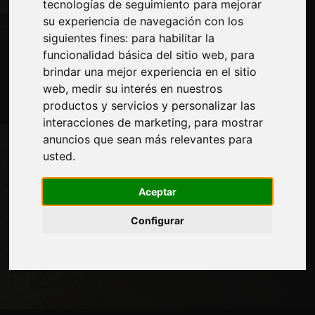
tecnologías de seguimiento para mejorar
Privacidad
su experiencia de navegación con los
Mapa del sitio
siguientes fines:
para habilitar la
funcionalidad básica del sitio web
,
para
brindar una mejor experiencia en el sitio
Manténgase al día
web
,
medir su interés en nuestros
productos y servicios y personalizar las
No se pierda las últimas noticias del sector,
interacciones de marketing
,
para mostrar
las novedades de las empresas, los
anuncios que sean más relevantes para
productos, las tecnologías innovadoras y
usted
.
las ferias. Suscríbase al boletín de noticias!
Aceptar
Configurar
SUSCRIBIR