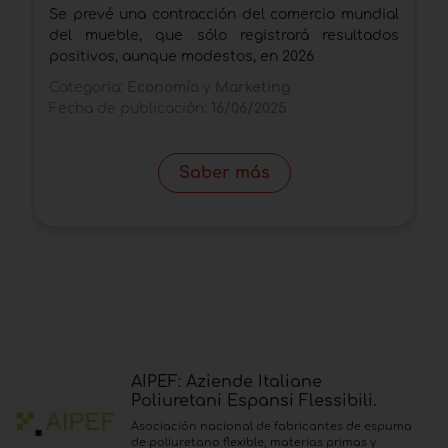
Se prevé una contracción del comercio mundial
e
del mueble, que sólo registrará resultados
m
positivos, aunque modestos, en 2026
p
Categoria:
Economía y Marketing
C
Fecha de publicación:
16/06/2025
F
Saber más
AIPEF: Aziende Italiane
Poliuretani Espansi Flessibili.
Asociación nacional de fabricantes de espuma
de poliuretano flexible, materias primas y