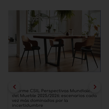
Informe CSIL Perspectivas Mundiales
I
del Mueble 2025/2026: escenarios cada
l
vez más dominados por la
d
incertidumbre
L