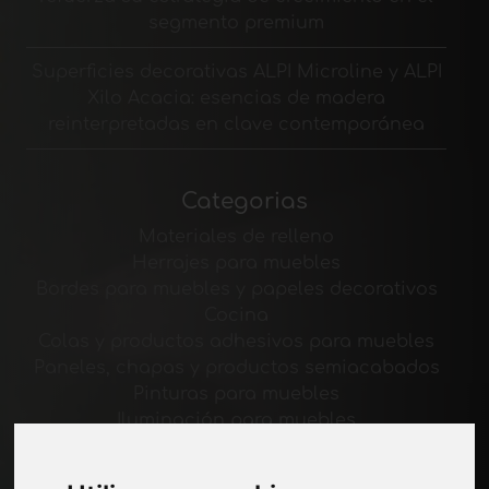
segmento premium
Superficies decorativas ALPI Microline y ALPI
Xilo Acacia: esencias de madera
reinterpretadas en clave contemporánea
Categorias
Materiales de relleno
Herrajes para muebles
Bordes para muebles y papeles decorativos
Cocina
Colas y productos adhesivos para muebles
Paneles, chapas y productos semiacabados
Pinturas para muebles
Iluminación para muebles
Sistemas de mesas y accesorios
Materiales Tecnológicos