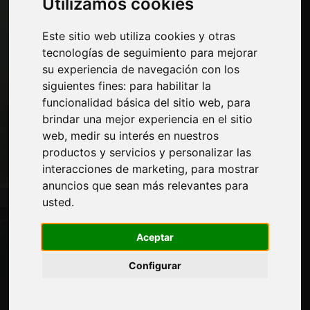
Utilizamos cookies
Máquinas y software para la industria del
mueble
Este sitio web utiliza cookies y otras
Economía, Noticias y Ferias
tecnologías de seguimiento para mejorar
su experiencia de navegación con los
Paginas
siguientes fines:
para habilitar la
funcionalidad básica del sitio web
,
para
Quienes somos
brindar una mejor experiencia en el sitio
Corte-comercial
web
,
medir su interés en nuestros
Contactos
productos y servicios y personalizar las
Exposiciones
interacciones de marketing
,
para mostrar
Journal
anuncios que sean más relevantes para
Presentarte
usted
.
Privacidad
Mapa del sitio
Aceptar
Configurar
Manténgase al día
No se pierda las últimas noticias del sector,