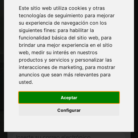
Paginas
Este sitio web utiliza cookies y otras
tecnologías de seguimiento para mejorar
Quienes somos
su experiencia de navegación con los
Corte-comercial
siguientes fines:
para habilitar la
Contactos
funcionalidad básica del sitio web
,
para
Exposiciones
brindar una mejor experiencia en el sitio
Journal
web
,
medir su interés en nuestros
Presentarte
productos y servicios y personalizar las
Privacidad
interacciones de marketing
,
para mostrar
Mapa del sitio
anuncios que sean más relevantes para
usted
.
Manténgase al día
Aceptar
No se pierda las últimas noticias del sector,
las novedades de las empresas, los
Configurar
productos, las tecnologías innovadoras y
las ferias. Suscríbase al boletín de noticias!