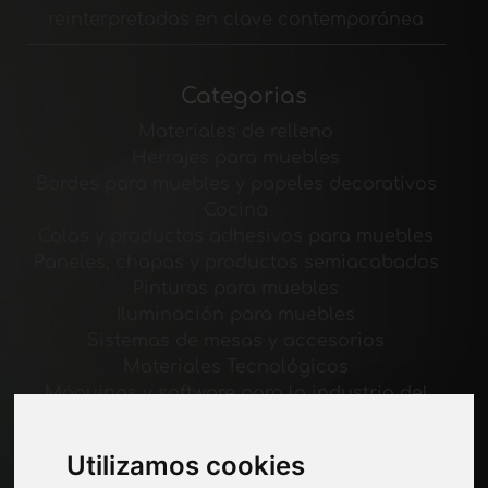
reinterpretadas en clave contemporánea
Categorias
Materiales de relleno
Herrajes para muebles
Bordes para muebles y papeles decorativos
Cocina
Colas y productos adhesivos para muebles
Paneles, chapas y productos semiacabados
Pinturas para muebles
Iluminación para muebles
Sistemas de mesas y accesorios
Materiales Tecnológicos
Máquinas y software para la industria del
mueble
Economía, Noticias y Ferias
Utilizamos cookies