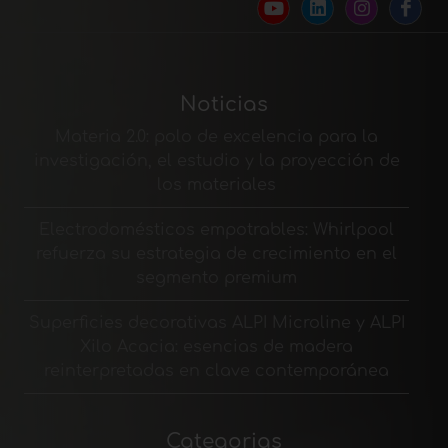
Noticias
Materia 2.0: polo de excelencia para la
investigación, el estudio y la proyección de
los materiales
Electrodomésticos empotrables: Whirlpool
refuerza su estrategia de crecimiento en el
segmento premium
Superficies decorativas ALPI Microline y ALPI
Xilo Acacia: esencias de madera
reinterpretadas en clave contemporánea
Categorias