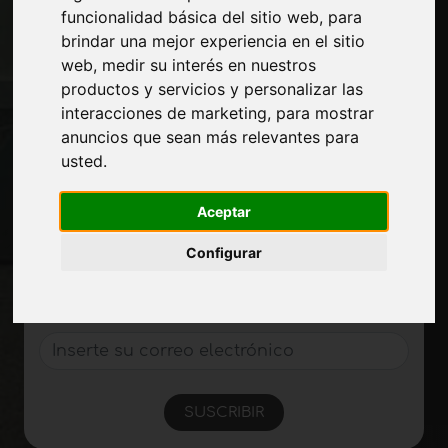
Contactos
funcionalidad básica del sitio web
,
para
Exposiciones
brindar una mejor experiencia en el sitio
Journal
web
,
medir su interés en nuestros
Presentarte
productos y servicios y personalizar las
Privacidad
interacciones de marketing
,
para mostrar
Mapa del sitio
anuncios que sean más relevantes para
usted
.
Manténgase al día
Aceptar
No se pierda las últimas noticias del sector,
Configurar
las novedades de las empresas, los
productos, las tecnologías innovadoras y
las ferias. Suscríbase al boletín de noticias!
SUSCRIBIR