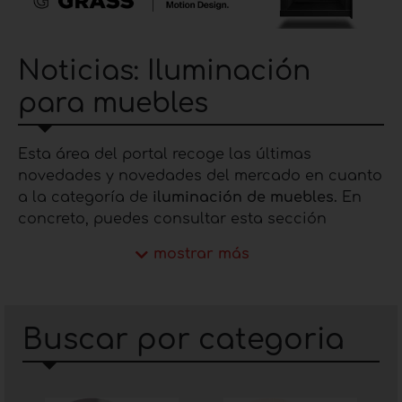
Noticias: Iluminación
para muebles
Esta área del portal recoge las últimas
novedades y novedades del mercado en cuanto
a la categoría de
iluminación de muebles.
En
concreto, puedes consultar esta sección
leyendo las últimas noticias sobre estilos de
mostrar más
decoración, conocer las últimas novedades de
las empresas del sector y estar al día de las
últimas tendencias del mercado. La categoría
de
iluminación de muebles
incluye una serie de
Buscar por categoria
soluciones como
iluminación para librerías,
iluminación para cocinas modernas, lámparas
colgantes para isla de cocina, iluminación bajo