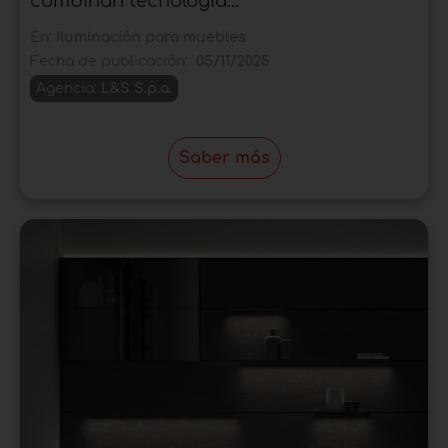
combinan tecnología...
En:
Iluminación para muebles
Fecha de publicación:
05/11/2025
Agencia:
L&S S.p.a.
Saber más