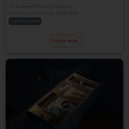
En:
Iluminación para muebles
Fecha de publicación:
19/07/2023
Agencia:
Hera
Saber más