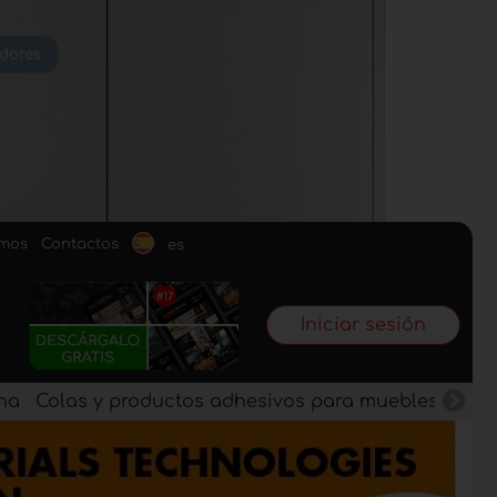
omos
Contactos
es
Iniciar sesión
na
Colas y productos adhesivos para muebles
Pan