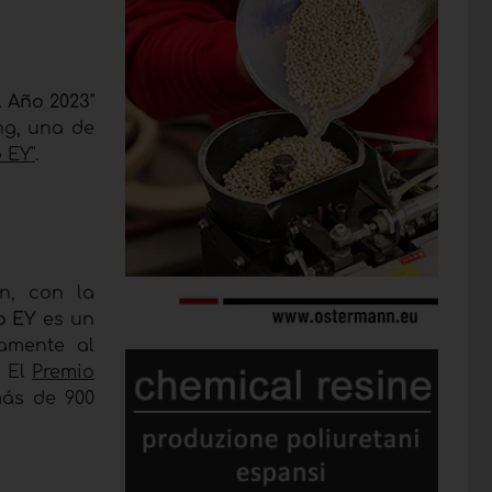
 Año 2023"
ng, una de
 EY"
.
n, con la
o EY
es un
vamente al
. El
Premio
más de 900