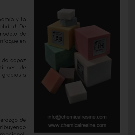
d
nomía y la
bilidad
. De
 modelo de
enfoque en
sido capaz
tiones de
s gracias a
iderazgo de
ribuyendo
ernacional,