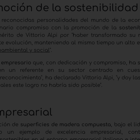
oción de la sostenibilida
 reconocidas personalidades del mundo de la eco
rdinario compromiso con la promoción de la
sosteni
érito de Vittorio Alpi por "haber transformado su
e evolución, manteniendo al mismo tiempo un alto 
oambiental y social
".
n
empresario
que, con dedicación y compromiso, ha 
 en un referente en su sector centrado en cues
reconocimiento", ha declarado Vittorio Alpi, "y doy la
uales este logro no habría sido posible".
mpresarial
cción de
superficies de madera compuesta
, bajo el l
 un ejemplo de excelencia empresarial, cont
sostenibles en el entorno empresarial italiano e int