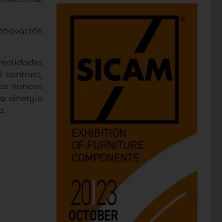
 innovación
realidades
l contract,
os troncos
a sinergia
o.