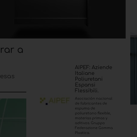
rar a
AIPEF: Aziende
Italiane
resas
Poliuretani
Espansi
Flessibili.
Asociación nacional
de fabricantes de
espuma de
poliuretano flexible,
materias primas y
aditivos. Gruppo
Federazione Gomma
Plastica.