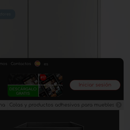
omos
Contactos
es
Iniciar sesión
na
Colas y productos adhesivos para muebles
Pan