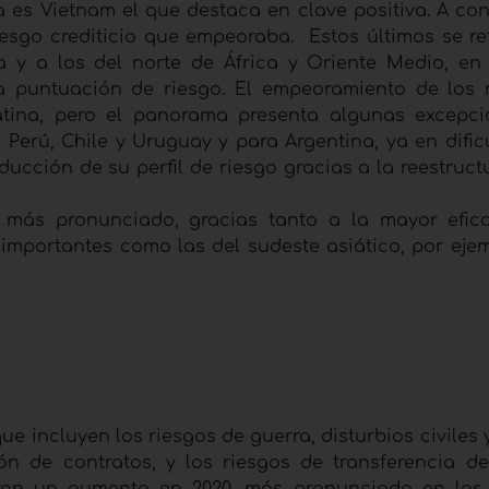
a es Vietnam el que destaca en clave positiva. A con
iesgo crediticio que empeoraba. Estos últimos se ref
 y a los del norte de África y Oriente Medio, en 
 puntuación de riesgo. El empeoramiento de los 
tina, pero el panorama presenta algunas excepc
rú, Chile y Uruguay y para Argentina, ya en dific
ducción de su perfil de riesgo gracias a la reestruc
más pronunciado, gracias tanto a la mayor efic
 importantes como las del sudeste asiático, por eje
que incluyen los riesgos de guerra, disturbios civiles 
ión de contratos, y los riesgos de transferencia de
traron un aumento en 2020, más pronunciado en lo