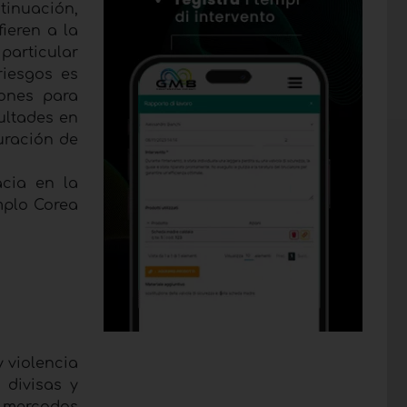
tinuación,
ieren a la
particular
riesgos es
iones para
ultades en
turación de
acia en la
mplo Corea
y violencia
 divisas y
s mercados