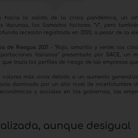
 hacia la salida de la crisis pandémica, un añ
las Vacunas, los llamados factores “V“, pero tambi
ofunda recesión registrada en 2020, a pesar de la el
a de Riesgos 2021
- “Rojo, amarillo y verde: los col
xportaciones italianas“ presentado por
SACE
, un 
 y que traza los perfiles de riesgo de las empresas q
s colores más vivos debido a un aumento generaliz
avía dominado por un alto nivel de incertidumbre d
económicos y sociales en los gobiernos, las empr
alizada, aunque desigual