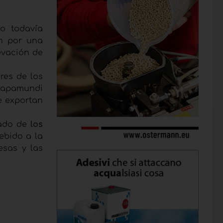
o todavía
én por una
evación de
ores de los
mapamundi
ue exportan
ado de
los
ebido a la
esas y las