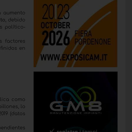
un aumento
ito
, debido
 político-
 factores
finidos en
blica como
illones, lo
019 (datos
pendientes