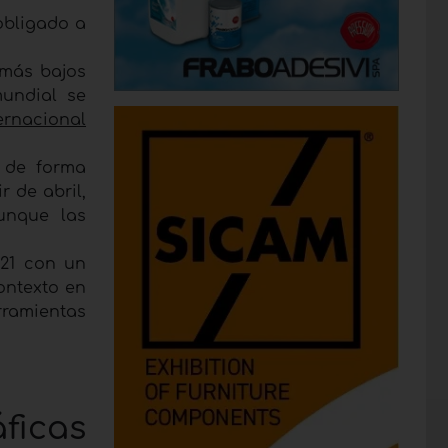
obligado a
 más bajos
undial se
ernacional
 de forma
r de abril,
unque las
021 con un
ontexto en
rramientas
ficas