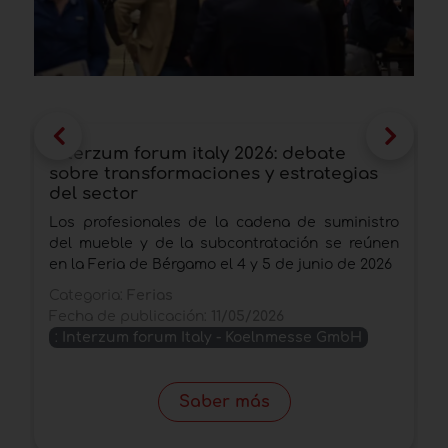
interzum forum italy 2026: debate
S
sobre transformaciones y estrategias
g
del sector
D
Los profesionales de la cadena de suministro
2
del mueble y de la subcontratación se reúnen
C
en la Feria de Bérgamo el 4 y 5 de junio de 2026
F
Categoria:
Ferias
Fecha de publicación:
11/05/2026
:
Interzum forum Italy - Koelnmesse GmbH
Saber más