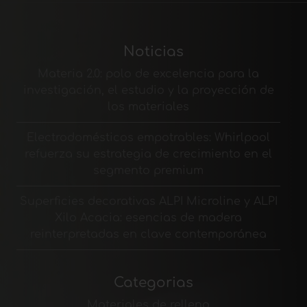
Noticias
Materia 2.0: polo de excelencia para la
investigación, el estudio y la proyección de
los materiales
Electrodomésticos empotrables: Whirlpool
refuerza su estrategia de crecimiento en el
segmento premium
Superficies decorativas ALPI Microline y ALPI
Xilo Acacia: esencias de madera
reinterpretadas en clave contemporánea
Categorias
Materiales de relleno