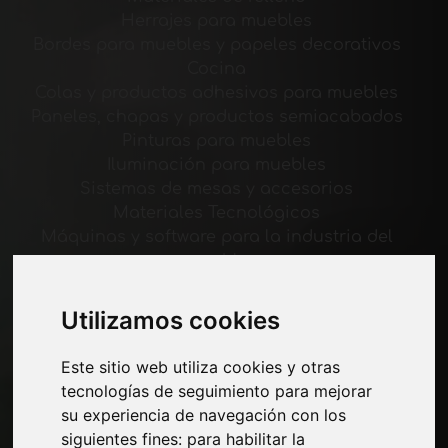
Herrajes para muebles
Bordes para muebles y papeles decorativos
Cocina
Colas y productos adhesivos para muebles
Paneles, chapas y productos semiacabados
Pinturas para muebles
Iluminación para muebles
Sistemas de mesas y accesorios
Materiales Tecnológicos
Máquinas y software para la industria del
mueble
Economía, Noticias y Ferias
Utilizamos cookies
Paginas
Este sitio web utiliza cookies y otras
Quienes somos
tecnologías de seguimiento para mejorar
Corte-comercial
su experiencia de navegación con los
Contactos
siguientes fines:
para habilitar la