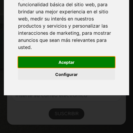
Exposiciones
funcionalidad básica del sitio web
,
para
Journal
brindar una mejor experiencia en el sitio
Presentarte
web
,
medir su interés en nuestros
Privacidad
productos y servicios y personalizar las
Mapa del sitio
interacciones de marketing
,
para mostrar
anuncios que sean más relevantes para
usted
.
Manténgase al día
No se pierda las últimas noticias del sector,
Aceptar
las novedades de las empresas, los
Configurar
productos, las tecnologías innovadoras y
las ferias. Suscríbase al boletín de noticias!
SUSCRIBIR