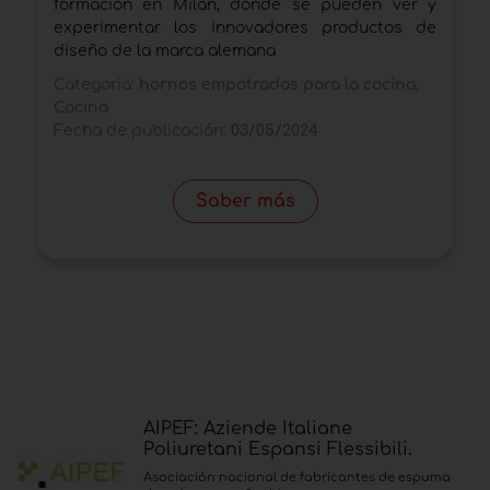
formación en Milán, donde se pueden ver y
d
experimentar los innovadores productos de
B
diseño de la marca alemana
C
Categoria:
hornos empotrados para la cocina,
F
Cocina
Fecha de publicación:
03/05/2024
Saber más
AIPEF: Aziende Italiane
Poliuretani Espansi Flessibili.
Asociación nacional de fabricantes de espuma