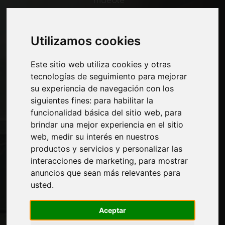
mueble
Economía, Noticias y Ferias
Utilizamos cookies
Paginas
Quienes somos
Este sitio web utiliza cookies y otras
Corte-comercial
tecnologías de seguimiento para mejorar
Contactos
su experiencia de navegación con los
Exposiciones
siguientes fines:
para habilitar la
Journal
funcionalidad básica del sitio web
,
para
Presentarte
brindar una mejor experiencia en el sitio
Privacidad
web
,
medir su interés en nuestros
Mapa del sitio
productos y servicios y personalizar las
interacciones de marketing
,
para mostrar
anuncios que sean más relevantes para
Manténgase al día
usted
.
No se pierda las últimas noticias del sector,
Aceptar
las novedades de las empresas, los
productos, las tecnologías innovadoras y