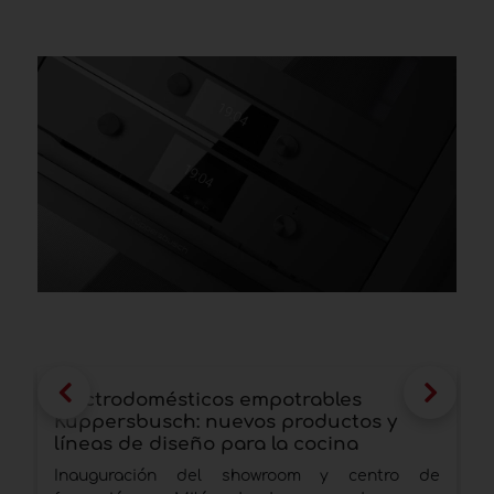
Electrodomésticos empotrables
E
Küppersbusch: nuevos productos y
p
líneas de diseño para la cocina
a
Inauguración del showroom y centro de
A