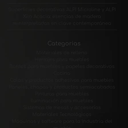
Superficies decorativas ALPI Microline y ALPI
Xilo Acacia: esencias de madera
reinterpretadas en clave contemporánea
Categorias
Materiales de relleno
Herrajes para muebles
Bordes para muebles y papeles decorativos
Cocina
Colas y productos adhesivos para muebles
Paneles, chapas y productos semiacabados
Pinturas para muebles
Iluminación para muebles
Sistemas de mesas y accesorios
Materiales Tecnológicos
Máquinas y software para la industria del