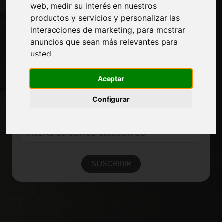
web
,
medir su interés en nuestros
Privacidad
productos y servicios y personalizar las
Mapa del sitio
interacciones de marketing
,
para mostrar
anuncios que sean más relevantes para
usted
.
Manténgase al día
No se pierda las últimas noticias del sector,
Aceptar
las novedades de las empresas, los
Configurar
productos, las tecnologías innovadoras y
las ferias. Suscríbase al boletín de noticias!
SUSCRIBIR