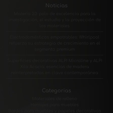
Noticias
Materia 2.0: polo de excelencia para la
investigación, el estudio y la proyección de
los materiales
Electrodomésticos empotrables: Whirlpool
refuerza su estrategia de crecimiento en el
segmento premium
Superficies decorativas ALPI Microline y ALPI
Xilo Acacia: esencias de madera
reinterpretadas en clave contemporánea
Categorias
Materiales de relleno
Herrajes para muebles
Bordes para muebles y papeles decorativos