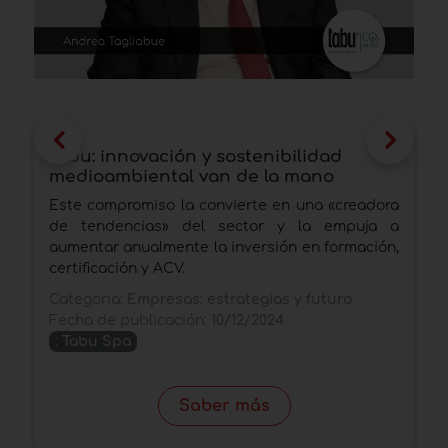
Tabu: innovación y sostenibilidad
I
medioambiental van de la mano
c
p
Este compromiso la convierte en una «creadora
U
de tendencias» del sector y la empuja a
d
aumentar anualmente la inversión en formación,
d
certificación y ACV.
C
Categoria:
Empresas: estrategias y futuro
F
Fecha de publicación:
10/12/2024
:
Tabu Spa
Saber más