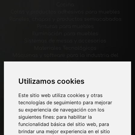
Cocina
Colas y productos adhesivos para muebles
Paneles, chapas y productos semiacabados
Pinturas para muebles
Iluminación para muebles
Sistemas de mesas y accesorios
Materiales Tecnológicos
Máquinas y software para la industria del
mueble
Economía, Noticias y Ferias
Utilizamos cookies
Paginas
Este sitio web utiliza cookies y otras
Quienes somos
tecnologías de seguimiento para mejorar
Corte-comercial
su experiencia de navegación con los
Contactos
siguientes fines:
para habilitar la
Exposiciones
funcionalidad básica del sitio web
,
para
Journal
brindar una mejor experiencia en el sitio
Presentarte