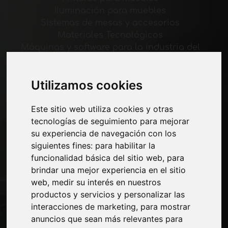
Iluminación para muebles
Sistemas de mesas y accesorios
Materiales Tecnológicos
Máquinas y software para la industria del
mueble
Economía, Noticias y Ferias
Utilizamos cookies
Paginas
Este sitio web utiliza cookies y otras
Quienes somos
tecnologías de seguimiento para mejorar
Corte-comercial
su experiencia de navegación con los
Contactos
siguientes fines:
para habilitar la
Exposiciones
funcionalidad básica del sitio web
,
para
Journal
brindar una mejor experiencia en el sitio
Presentarte
web
,
medir su interés en nuestros
Privacidad
productos y servicios y personalizar las
Mapa del sitio
interacciones de marketing
,
para mostrar
anuncios que sean más relevantes para