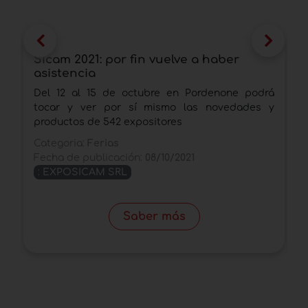
Sicam 2021: por fin vuelve a haber
T
asistencia
u
e
Del 12 al 15 de octubre en Pordenone podrá
L
tocar y ver por sí mismo las novedades y
l
productos de 542 expositores
s
Categoria:
Ferias
C
Fecha de publicación:
08/10/2021
F
:
EXPOSICAM SRL
Saber más