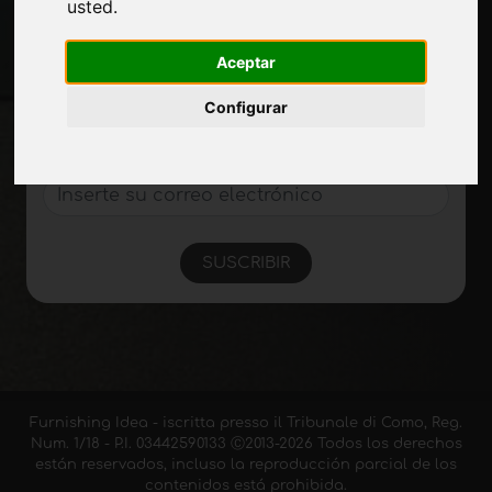
usted
.
Manténgase al día
Aceptar
No se pierda las últimas noticias del sector,
las novedades de las empresas, los
Configurar
productos, las tecnologías innovadoras y
las ferias. Suscríbase al boletín de noticias!
SUSCRIBIR
Furnishing Idea - iscritta presso il Tribunale di Como, Reg.
Num. 1/18 - P.I. 03442590133 Ⓒ2013-2026 Todos los derechos
están reservados, incluso la reproducción parcial de los
contenidos está prohibida.