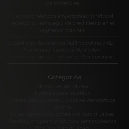
los materiales
Electrodomésticos empotrables: Whirlpool
refuerza su estrategia de crecimiento en el
segmento premium
Superficies decorativas ALPI Microline y ALPI
Xilo Acacia: esencias de madera
reinterpretadas en clave contemporánea
Categorias
Materiales de relleno
Herrajes para muebles
Bordes para muebles y papeles decorativos
Cocina
Colas y productos adhesivos para muebles
Paneles, chapas y productos semiacabados
Pinturas para muebles