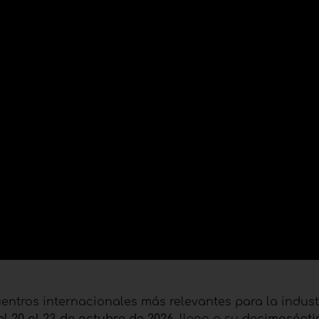
ntros internacionales más relevantes para la indust
l 20 al 23 de octubre de 2026
, llega a su
decimosépt