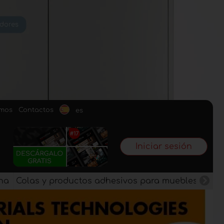
omos
Contactos
es
Iniciar sesión
na
Colas y productos adhesivos para muebles
Pan