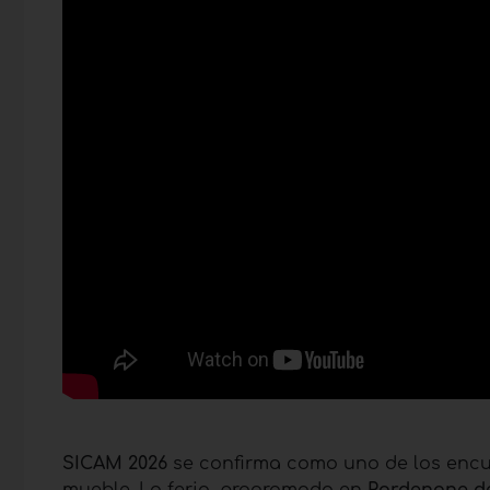
SICAM 2026
se confirma como uno de los encue
mueble. La feria, programada en
Pordenone
de