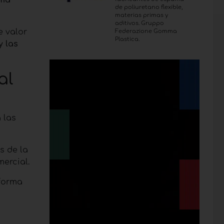
de poliuretano flexible,
materias primas y
aditivos. Gruppo
e valor
Federazione Gomma
Plastica.
y las
al
a las
s de la
ercial.
aforma