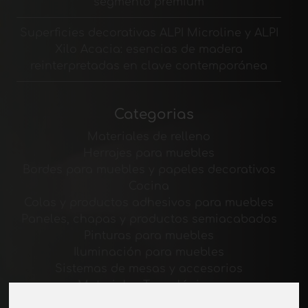
segmento premium
Superficies decorativas ALPI Microline y ALPI
Xilo Acacia: esencias de madera
reinterpretadas en clave contemporánea
Categorias
Materiales de relleno
Herrajes para muebles
Bordes para muebles y papeles decorativos
Cocina
Colas y productos adhesivos para muebles
Paneles, chapas y productos semiacabados
Pinturas para muebles
Iluminación para muebles
Sistemas de mesas y accesorios
Materiales Tecnológicos
Máquinas y software para la industria del