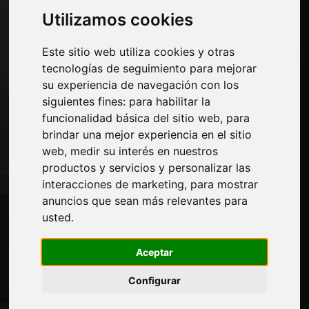
mueble
Utilizamos cookies
Economía, Noticias y Ferias
Este sitio web utiliza cookies y otras
Paginas
tecnologías de seguimiento para mejorar
su experiencia de navegación con los
Quienes somos
siguientes fines:
para habilitar la
Corte-comercial
funcionalidad básica del sitio web
,
para
Contactos
brindar una mejor experiencia en el sitio
Exposiciones
web
,
medir su interés en nuestros
Journal
productos y servicios y personalizar las
Presentarte
interacciones de marketing
,
para mostrar
Privacidad
anuncios que sean más relevantes para
Mapa del sitio
usted
.
Aceptar
Manténgase al día
Configurar
No se pierda las últimas noticias del sector,
las novedades de las empresas, los