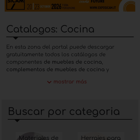
Catalogos: Cocina
En esta zona del portal puede descargar
gratuitamente todos los catálogos de
componentes
de muebles de cocina
,
complementos de muebles de cocina
y
electrodomésticos de cocina empotrados
. En
mostrar más
nuestro portal hay muchos fabricantes que se
dedican a la producción de diferentes tipos de
productos para muebles de cocina. ¿Está
interesado en alguno de los productos de
Buscar por categoria
nuestro portal? Descargue los catálogos de
componentes de muebles de cocina
,
accesorios
de muebles de cocina
,
campanas de cocina
,
encimeras de cocina y mucho más en esta
Materiales de
Herrajes para