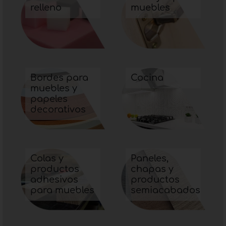
relleno
muebles
página y consúltelos cómodamente en su
dispositivo.
Bordes para
Cocina
muebles y
papeles
decorativos
Colas y
Paneles,
productos
chapas y
adhesivos
productos
para muebles
semiacabados