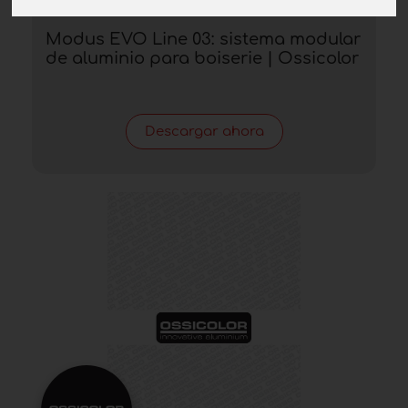
Modus EVO Line 03: sistema modular
de aluminio para boiserie | Ossicolor
Descargar ahora