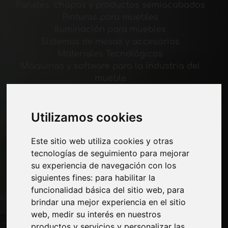
Paneles, chapas y productos semiacabados
Pinturas para muebles
Iluminación para muebles
Sistemas de mesas y accesorios
Materiales Tecnológicos
Máquinas y software para la industria del
mueble
Economía, Noticias y Ferias
Utilizamos cookies
Paginas
Quienes somos
Este sitio web utiliza cookies y otras
Corte-comercial
tecnologías de seguimiento para mejorar
Contactos
su experiencia de navegación con los
Exposiciones
siguientes fines:
para habilitar la
Journal
funcionalidad básica del sitio web
,
para
Presentarte
brindar una mejor experiencia en el sitio
Privacidad
web
,
medir su interés en nuestros
Mapa del sitio
productos y servicios y personalizar las