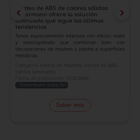
Bordes de ABS de colores sólidos:
E
Ostermann ofrece la solución
s
adecuada que sigue las últimas
U
tendencias
o
Tonos especialmente intensos con efecto mate
e
y aterciopelado que combinan bien con
i
decoraciones de madera y piedra o superficies
C
metálicas.
F
Categoria:
cantos de madera, cantos de ABS,
cantos laminados
Fecha de publicación:
17/12/2024
:
Ostermann Italia Srl
Saber más