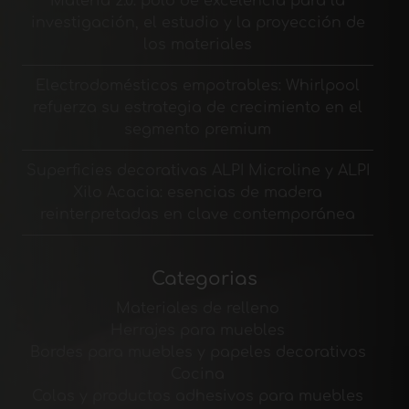
Materia 2.0: polo de excelencia para la
investigación, el estudio y la proyección de
los materiales
Electrodomésticos empotrables: Whirlpool
refuerza su estrategia de crecimiento en el
segmento premium
Superficies decorativas ALPI Microline y ALPI
Xilo Acacia: esencias de madera
reinterpretadas en clave contemporánea
Categorias
Materiales de relleno
Herrajes para muebles
Bordes para muebles y papeles decorativos
Cocina
Colas y productos adhesivos para muebles