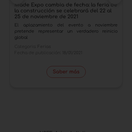
Made Expo cambia de fecha: la feria de
E
la construcción se celebrará del 22 al
c
25 de noviembre de 2021
6
El aplazamiento del evento a noviembre
A
pretende representar un verdadero reinicio
g
global
f
Categoria:
Ferias
C
Fecha de publicación:
18/01/2021
F
Saber más