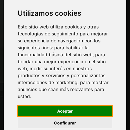
Máquinas y software para la industria del
Utilizamos cookies
mueble
Economía, Noticias y Ferias
Este sitio web utiliza cookies y otras
tecnologías de seguimiento para mejorar
Paginas
su experiencia de navegación con los
Quienes somos
siguientes fines:
para habilitar la
Corte-comercial
funcionalidad básica del sitio web
,
para
Contactos
brindar una mejor experiencia en el sitio
Exposiciones
web
,
medir su interés en nuestros
Journal
productos y servicios y personalizar las
Presentarte
interacciones de marketing
,
para mostrar
Privacidad
anuncios que sean más relevantes para
Mapa del sitio
usted
.
Aceptar
Manténgase al día
Configurar
No se pierda las últimas noticias del sector,