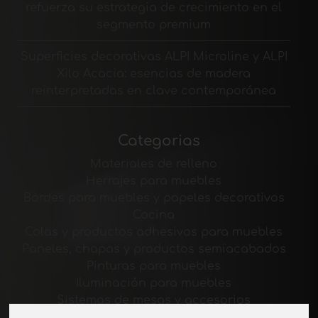
refuerza su estrategia de crecimiento en el
segmento premium
Superficies decorativas ALPI Microline y ALPI
Xilo Acacia: esencias de madera
reinterpretadas en clave contemporánea
Categorias
Materiales de relleno
Herrajes para muebles
Bordes para muebles y papeles decorativos
Cocina
Colas y productos adhesivos para muebles
Paneles, chapas y productos semiacabados
Pinturas para muebles
Iluminación para muebles
Sistemas de mesas y accesorios
Materiales Tecnológicos