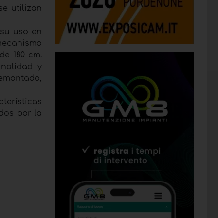
e utilizan
 su uso en
mecanismo
de 180 cm.
onalidad y
remontado,
cterísticas
dos por la