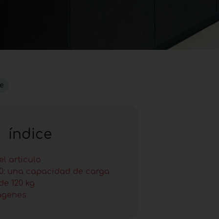
le
índice
l articulo
0: una capacidad de carga
e 120 kg
ágenes