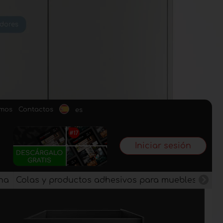
omos
Contactos
es
Iniciar sesión
na
Colas y productos adhesivos para muebles
Pan