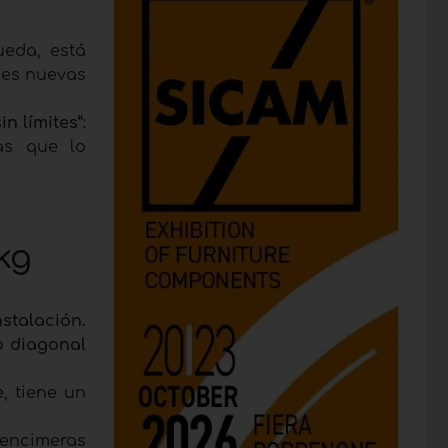
ueda, está
nes nuevas
in límites“
:
cas que lo
kg
stalación.
o diagonal
e
, tiene un
 encimeras