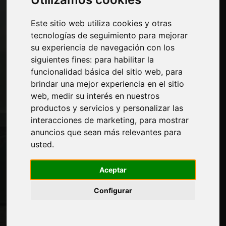
Economía, Noticias y Ferias
Este sitio web utiliza cookies y otras
Paginas
tecnologías de seguimiento para mejorar
su experiencia de navegación con los
Quienes somos
siguientes fines:
para habilitar la
Corte-comercial
funcionalidad básica del sitio web
,
para
Contactos
brindar una mejor experiencia en el sitio
Exposiciones
web
,
medir su interés en nuestros
Journal
productos y servicios y personalizar las
Presentarte
interacciones de marketing
,
para mostrar
Privacidad
anuncios que sean más relevantes para
Mapa del sitio
usted
.
Aceptar
Manténgase al día
Configurar
No se pierda las últimas noticias del sector,
las novedades de las empresas, los
productos, las tecnologías innovadoras y