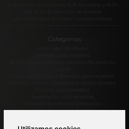
Superficies decorativas ALPI Microline y ALPI
Xilo Acacia: esencias de madera
reinterpretadas en clave contemporánea
Categorias
Materiales de relleno
Herrajes para muebles
Bordes para muebles y papeles decorativos
Cocina
Colas y productos adhesivos para muebles
Paneles, chapas y productos semiacabados
Pinturas para muebles
Iluminación para muebles
Sistemas de mesas y accesorios
Materiales Tecnológicos
Máquinas y software para la industria del
mueble
Utilizamos cookies