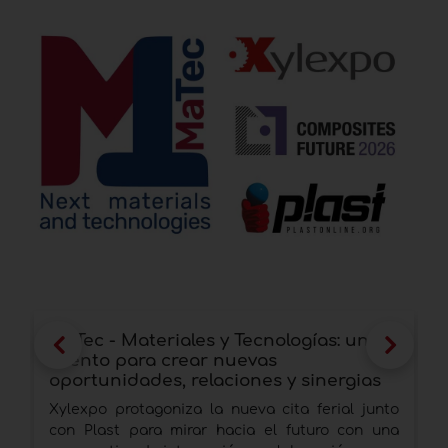
MaTec - Materiales y Tecnologías: un
M
evento para crear nuevas
e
oportunidades, relaciones y sinergias
s
Xylexpo protagoniza la nueva cita ferial junto
A
con Plast para mirar hacia el futuro con una
t