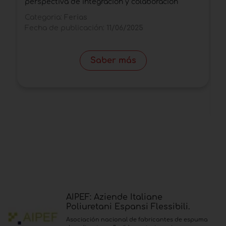
perspectiva de integración y colaboración
v
u
Categoria:
Ferias
Fecha de publicación:
11/06/2025
C
m
F
Saber más
AIPEF: Aziende Italiane
Poliuretani Espansi Flessibili.
Asociación nacional de fabricantes de espuma